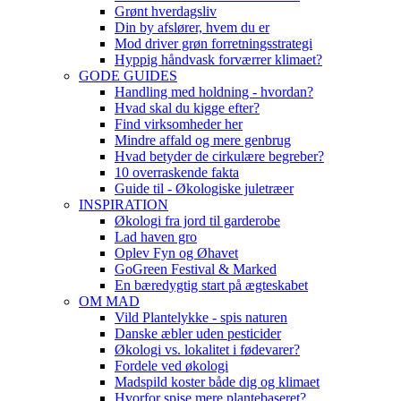
Grønt hverdagsliv
Din by afslører, hvem du er
Mod driver grøn forretningsstrategi
Hyppig håndvask forværrer klimaet?
GODE GUIDES
Handling med holdning - hvordan?
Hvad skal du kigge efter?
Find virksomheder her
Mindre affald og mere genbrug
Hvad betyder de cirkulære begreber?
10 overraskende fakta
Guide til - Økologiske juletræer
INSPIRATION
Økologi fra jord til garderobe
Lad haven gro
Oplev Fyn og Øhavet
GoGreen Festival & Marked
En bæredygtig start på ægteskabet
OM MAD
Vild Plantelykke - spis naturen
Danske æbler uden pesticider
Økologi vs. lokalitet i fødevarer?
Fordele ved økologi
Madspild koster både dig og klimaet
Hvorfor spise mere plantebaseret?