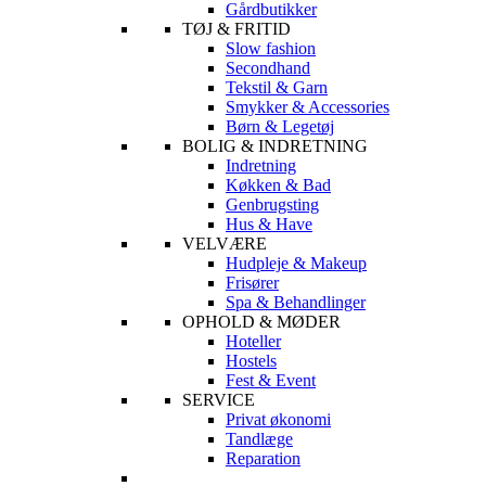
Gårdbutikker
TØJ & FRITID
Slow fashion
Secondhand
Tekstil & Garn
Smykker & Accessories
Børn & Legetøj
BOLIG & INDRETNING
Indretning
Køkken & Bad
Genbrugsting
Hus & Have
VELVÆRE
Hudpleje & Makeup
Frisører
Spa & Behandlinger
OPHOLD & MØDER
Hoteller
Hostels
Fest & Event
SERVICE
Privat økonomi
Tandlæge
Reparation