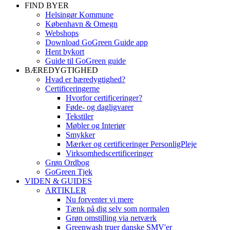
FIND BYER
Helsingør Kommune
København & Omegn
Webshops
Download GoGreen Guide app
Hent bykort
Guide til GoGreen guide
BÆREDYGTIGHED
Hvad er bæredygtighed?
Certificeringerne
Hvorfor certificeringer?
Føde- og dagligvarer
Tekstiler
Møbler og Interiør
Smykker
Mærker og certificeringer PersonligPleje
Virksomhedscertificeringer
Grøn Ordbog
GoGreen Tjek
VIDEN & GUIDES
ARTIKLER
Nu forventer vi mere
Tænk på dig selv som normalen
Grøn omstilling via netværk
Greenwash truer danske SMV'er