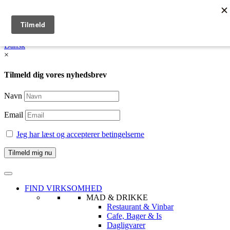
English
Dansk /
English
Dansk
×
Tilmeld dig vores nyhedsbrev
Navn
Email
Jeg har læst og accepterer betingelserne
FIND VIRKSOMHED
MAD & DRIKKE
Restaurant & Vinbar
Cafe, Bager & Is
Dagligvarer