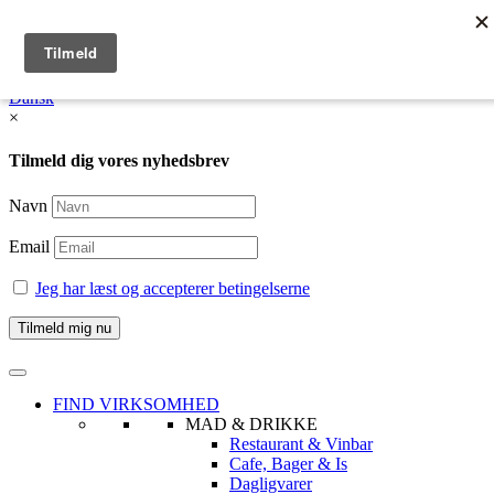
English
Dansk /
English
Dansk
×
Tilmeld dig vores nyhedsbrev
Navn
Email
Jeg har læst og accepterer betingelserne
FIND VIRKSOMHED
MAD & DRIKKE
Restaurant & Vinbar
Cafe, Bager & Is
Dagligvarer