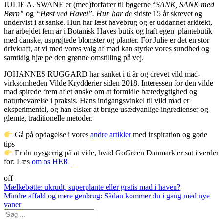
JULIE A. SWANE er (med)forfatter til bøgerne “
SANK, SANK med
Børn”
og
“Høst ved Havet”. Hun har de s
idste 15 år skrevet og
undervist i at sanke. Hun har læst havebrug og er uddannet arkitekt,
har arbejdet fem år i Botanisk Haves butik og haft egen plantebutik
med danske, usprøjtede blomster og planter. For Julie er det en stor
drivkraft, at vi med vores valg af mad kan styrke vores sundhed og
samtidig hjælpe den grønne omstilling på vej.
JOHANNES RUGGARD har sanket i ti år og drevet vild mad-
virksomheden Vilde Krydderier siden 2018. Interessen for den vilde
mad spirede frem af et ønske om at formidle bæredygtighed og
naturbevarelse i praksis. Hans indgangsvinkel til vild mad er
eksperimentel, og han elsker at bruge usædvanlige ingredienser og
glemte, traditionelle metoder.
Gå på opdagelse i vores
andre artikler
med inspiration og gode
tips
Er du nysgerrig på at vide, hvad GoGreen Danmark er sat i verde
for: Læs
om os HER
off
Post
Mælkebøtte: ukrudt, superplante eller gratis mad i haven?
Mindre affald og mere genbrug: Sådan kommer du i gang med nye
navigation
vaner