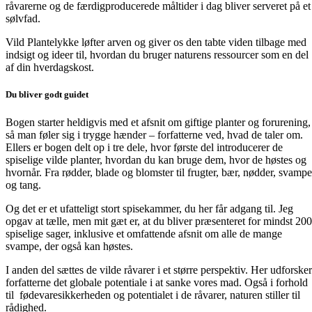
råvarerne og de færdigproducerede måltider i dag bliver serveret på et
sølvfad.
Vild Plantelykke løfter arven og giver os den tabte viden tilbage med
indsigt og ideer til, hvordan du bruger naturens ressourcer som en del
af din hverdagskost.
Du bliver godt guidet
Bogen starter heldigvis med et afsnit om giftige planter og forurening,
så man føler sig i trygge hænder – forfatterne ved, hvad de taler om.
Ellers er bogen delt op i tre dele, hvor første del introducerer de
spiselige vilde planter, hvordan du kan bruge dem, hvor de høstes og
hvornår. Fra rødder, blade og blomster til frugter, bær, nødder, svampe
og tang.
Og det er et ufatteligt stort spisekammer, du her får adgang til. Jeg
opgav at tælle, men mit gæt er, at du bliver præsenteret for mindst 200
spiselige sager, inklusive et omfattende afsnit om alle de mange
svampe, der også kan høstes.
I anden del sættes de vilde råvarer i et større perspektiv. Her udforsker
forfatterne det globale potentiale i at sanke vores mad. Også i forhold
til fødevaresikkerheden og potentialet i de råvarer, naturen stiller til
rådighed.