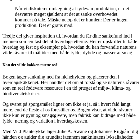
Når vi diskuterer omlægning af fødevareproduktion, er det
desværre meget sjældent at det at sanke overhovedet
kommer på tale. Måske netop det er humlen: Der er ingen
produktion. Det er gratis mad.
Tredje del giver inspiration til, hvordan du får dine sankefund ind i
menuen som en fast del af hverdagsretterne. Her er opskrifter til både
hverdag og fest og eksempler på, hvordan du kan forvandle naturens
vilde råvarer til måltider med både fylde, dybde og masser af smag.
Kan det vilde køkken mætte os?
Bogen tager sankning ned fra nichehylden og placerer den i
hverdagskøkkenet. Her handler det om at forstå og se naturens råvare
som en reel fødevare ressource i en tid præget af miljø-, klima- og
biodiversitetskriser.
Og svaret på spørgsmålet ligner om ikke et ja, så i hvert fald langt
mere, end de fleste af os forestiller os. Bogen viser, at vilde råvarer
ikke kun er pynt og smagsgivere, men faktisk kan bidrage med både
fylde, næring og variation i hverdagskosten.
Med Vild Plantelykke tager Julie A. Swane og Johannes Ruggård dig 
hånden og guider dig grundigt igennem sankningens lyksaligheder.