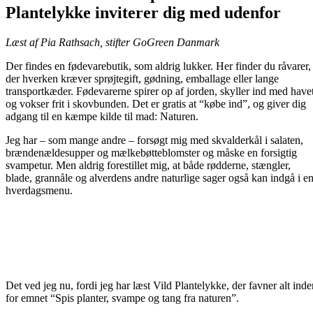
Plantelykke inviterer dig med udenfor
Læst af Pia Rathsach, stifter GoGreen Danmark
Der findes en fødevarebutik, som aldrig lukker. Her finder du råvarer,
der hverken kræver sprøjtegift, gødning, emballage eller lange
transportkæder. Fødevarerne spirer op af jorden, skyller ind med have
og vokser frit i skovbunden. Det er gratis at “købe ind”, og giver dig
adgang til en kæmpe kilde til mad: Naturen.
Jeg har – som mange andre – forsøgt mig med skvalderkål i salaten,
brændenældesupper og mælkebøtteblomster og måske en forsigtig
svampetur. Men aldrig forestillet mig, at både rødderne, stængler,
blade, grannåle og alverdens andre naturlige sager også kan indgå i e
hverdagsmenu.
Det ved jeg nu, fordi jeg har læst Vild Plantelykke, der favner alt inde
for emnet “Spis planter, svampe og tang fra naturen”.