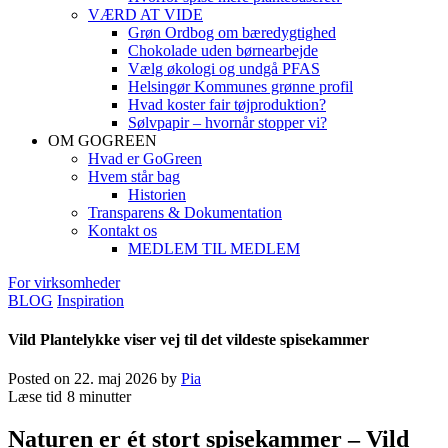
VÆRD AT VIDE
Grøn Ordbog om bæredygtighed
Chokolade uden børnearbejde
Vælg økologi og undgå PFAS
Helsingør Kommunes grønne profil
Hvad koster fair tøjproduktion?
Sølvpapir – hvornår stopper vi?
OM GOGREEN
Hvad er GoGreen
Hvem står bag
Historien
Transparens & Dokumentation
Kontakt os
MEDLEM TIL MEDLEM
For virksomheder
BLOG
Inspiration
Vild Plantelykke viser vej til det vildeste spisekammer
Posted on
22. maj 2026
by
Pia
Læse tid
8 minutter
Naturen er ét stort spisekammer – Vild