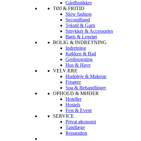
Gårdbutikker
TØJ & FRITID
Slow fashion
Secondhand
Tekstil & Garn
Smykker & Accessories
Børn & Legetøj
BOLIG & INDRETNING
Indretning
Køkken & Bad
Genbrugsting
Hus & Have
VELVÆRE
Hudpleje & Makeup
Frisører
Spa & Behandlinger
OPHOLD & MØDER
Hoteller
Hostels
Fest & Event
SERVICE
Privat økonomi
Tandlæge
Reparation