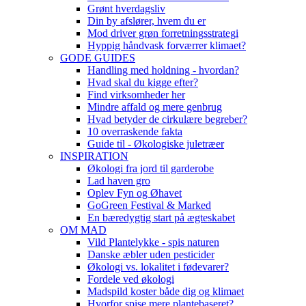
Grønt hverdagsliv
Din by afslører, hvem du er
Mod driver grøn forretningsstrategi
Hyppig håndvask forværrer klimaet?
GODE GUIDES
Handling med holdning - hvordan?
Hvad skal du kigge efter?
Find virksomheder her
Mindre affald og mere genbrug
Hvad betyder de cirkulære begreber?
10 overraskende fakta
Guide til - Økologiske juletræer
INSPIRATION
Økologi fra jord til garderobe
Lad haven gro
Oplev Fyn og Øhavet
GoGreen Festival & Marked
En bæredygtig start på ægteskabet
OM MAD
Vild Plantelykke - spis naturen
Danske æbler uden pesticider
Økologi vs. lokalitet i fødevarer?
Fordele ved økologi
Madspild koster både dig og klimaet
Hvorfor spise mere plantebaseret?