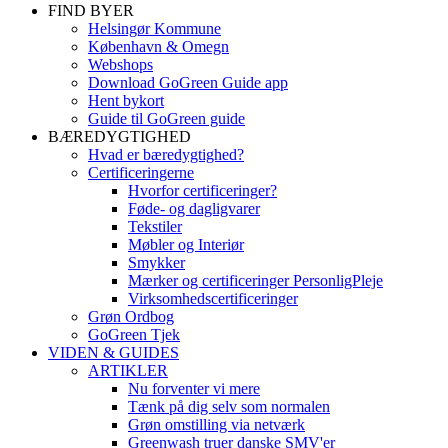
FIND BYER
Helsingør Kommune
København & Omegn
Webshops
Download GoGreen Guide app
Hent bykort
Guide til GoGreen guide
BÆREDYGTIGHED
Hvad er bæredygtighed?
Certificeringerne
Hvorfor certificeringer?
Føde- og dagligvarer
Tekstiler
Møbler og Interiør
Smykker
Mærker og certificeringer PersonligPleje
Virksomhedscertificeringer
Grøn Ordbog
GoGreen Tjek
VIDEN & GUIDES
ARTIKLER
Nu forventer vi mere
Tænk på dig selv som normalen
Grøn omstilling via netværk
Greenwash truer danske SMV'er