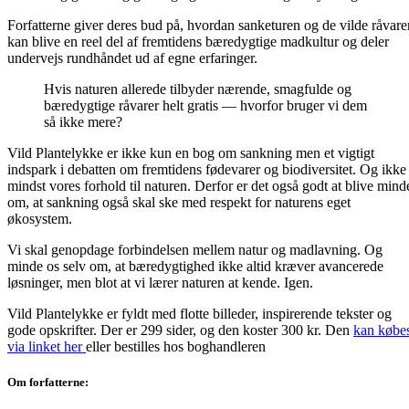
Forfatterne giver deres bud på, hvordan sanketuren og de vilde råvare
kan blive en reel del af fremtidens bæredygtige madkultur og deler
undervejs rundhåndet ud af egne erfaringer.
Hvis naturen allerede tilbyder nærende, smagfulde og
bæredygtige råvarer helt gratis — hvorfor bruger vi dem
så ikke mere?
Vild Plantelykke er ikke kun en bog om sankning men et vigtigt
indspark i debatten om fremtidens fødevarer og biodiversitet. Og ikke
mindst vores forhold til naturen. Derfor er det også godt at blive mind
om, at sankning også skal ske med respekt for naturens eget
økosystem.
Vi skal genopdage forbindelsen mellem natur og madlavning. Og
minde os selv om, at bæredygtighed ikke altid kræver avancerede
løsninger, men blot at vi lærer naturen at kende. Igen.
Vild Plantelykke er fyldt med flotte billeder, inspirerende tekster og
gode opskrifter. Der er 299 sider, og den koster 300 kr. Den
kan købe
via linket her
eller bestilles hos boghandleren
Om forfatterne: