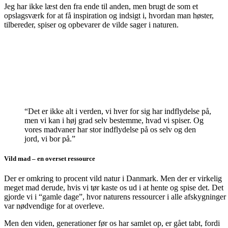
Jeg har ikke læst den fra ende til anden, men brugt de som et
opslagsværk for at få inspiration og indsigt i, hvordan man høster,
tilbereder, spiser og opbevarer de vilde sager i naturen.
“Det er ikke alt i verden, vi hver for sig har indflydelse på,
men vi kan i høj grad selv bestemme, hvad vi spiser. Og
vores madvaner har stor indflydelse på os selv og den
jord, vi bor på.”
Vild mad – en overset ressource
Der er omkring to procent vild natur i Danmark. Men der er virkelig
meget mad derude, hvis vi tør kaste os ud i at hente og spise det. Det
gjorde vi i “gamle dage”, hvor naturens ressourcer i alle afskygninger
var nødvendige for at overleve.
Men den viden, generationer før os har samlet op, er gået tabt, fordi