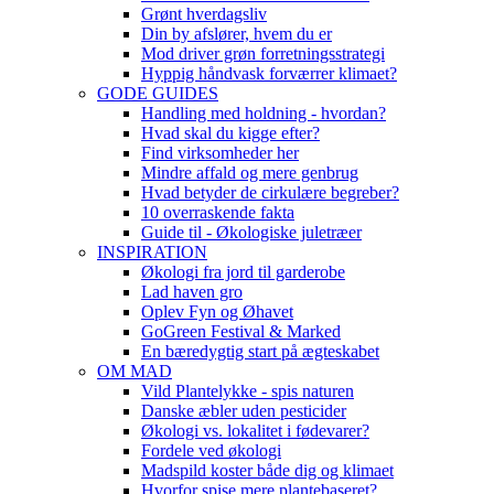
Grønt hverdagsliv
Din by afslører, hvem du er
Mod driver grøn forretningsstrategi
Hyppig håndvask forværrer klimaet?
GODE GUIDES
Handling med holdning - hvordan?
Hvad skal du kigge efter?
Find virksomheder her
Mindre affald og mere genbrug
Hvad betyder de cirkulære begreber?
10 overraskende fakta
Guide til - Økologiske juletræer
INSPIRATION
Økologi fra jord til garderobe
Lad haven gro
Oplev Fyn og Øhavet
GoGreen Festival & Marked
En bæredygtig start på ægteskabet
OM MAD
Vild Plantelykke - spis naturen
Danske æbler uden pesticider
Økologi vs. lokalitet i fødevarer?
Fordele ved økologi
Madspild koster både dig og klimaet
Hvorfor spise mere plantebaseret?