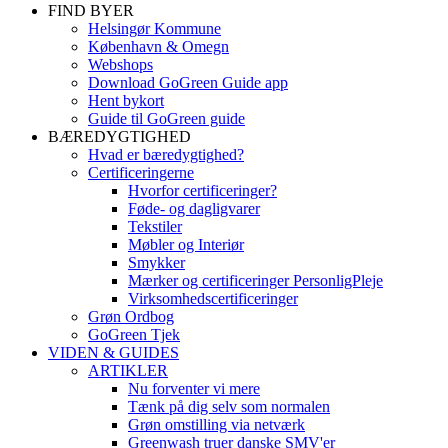
FIND BYER
Helsingør Kommune
København & Omegn
Webshops
Download GoGreen Guide app
Hent bykort
Guide til GoGreen guide
BÆREDYGTIGHED
Hvad er bæredygtighed?
Certificeringerne
Hvorfor certificeringer?
Føde- og dagligvarer
Tekstiler
Møbler og Interiør
Smykker
Mærker og certificeringer PersonligPleje
Virksomhedscertificeringer
Grøn Ordbog
GoGreen Tjek
VIDEN & GUIDES
ARTIKLER
Nu forventer vi mere
Tænk på dig selv som normalen
Grøn omstilling via netværk
Greenwash truer danske SMV'er