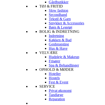
Gårdbutikker
TØJ & FRITID
Slow fashion
Secondhand
Tekstil & Garn
Smykker & Accessories
Børn & Legetøj
BOLIG & INDRETNING
Indretning
Køkken & Bad
Genbrugsting
Hus & Have
VELVÆRE
Hudpleje & Makeup
Frisører
Spa & Behandlinger
OPHOLD & MØDER
Hoteller
Hostels
Fest & Event
SERVICE
Privat økonomi
Tandlæge
Reparation