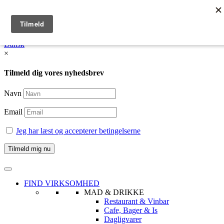
English
Dansk /
English
Dansk
×
Tilmeld dig vores nyhedsbrev
Navn
Email
Jeg har læst og accepterer betingelserne
FIND VIRKSOMHED
MAD & DRIKKE
Restaurant & Vinbar
Cafe, Bager & Is
Dagligvarer