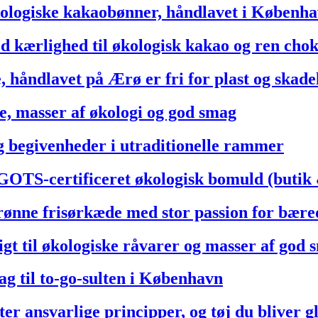
kologiske kakaobønner, håndlavet i Københ
kærlighed til økologisk kakao og ren cho
 håndlavet på Ærø er fri for plast og skade
, masser af økologi og god smag
g begivenheder i utraditionelle rammer
S-certificeret økologisk bomuld (butik
ønne frisørkæde med stor passion for bære
 til økologiske råvarer og masser af god 
g til to-go-sulten i København
 ansvarlige principper, og tøj du bliver g