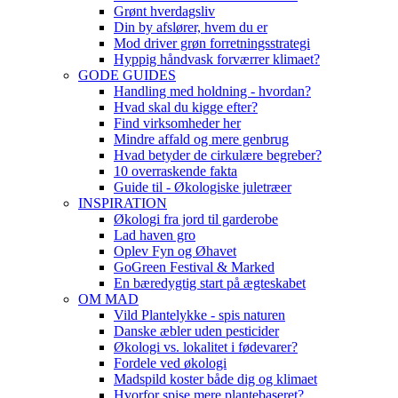
Grønt hverdagsliv
Din by afslører, hvem du er
Mod driver grøn forretningsstrategi
Hyppig håndvask forværrer klimaet?
GODE GUIDES
Handling med holdning - hvordan?
Hvad skal du kigge efter?
Find virksomheder her
Mindre affald og mere genbrug
Hvad betyder de cirkulære begreber?
10 overraskende fakta
Guide til - Økologiske juletræer
INSPIRATION
Økologi fra jord til garderobe
Lad haven gro
Oplev Fyn og Øhavet
GoGreen Festival & Marked
En bæredygtig start på ægteskabet
OM MAD
Vild Plantelykke - spis naturen
Danske æbler uden pesticider
Økologi vs. lokalitet i fødevarer?
Fordele ved økologi
Madspild koster både dig og klimaet
Hvorfor spise mere plantebaseret?