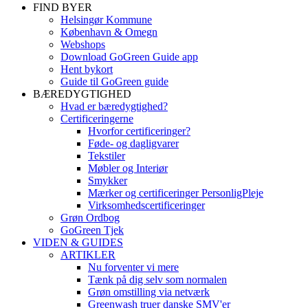
FIND BYER
Helsingør Kommune
København & Omegn
Webshops
Download GoGreen Guide app
Hent bykort
Guide til GoGreen guide
BÆREDYGTIGHED
Hvad er bæredygtighed?
Certificeringerne
Hvorfor certificeringer?
Føde- og dagligvarer
Tekstiler
Møbler og Interiør
Smykker
Mærker og certificeringer PersonligPleje
Virksomhedscertificeringer
Grøn Ordbog
GoGreen Tjek
VIDEN & GUIDES
ARTIKLER
Nu forventer vi mere
Tænk på dig selv som normalen
Grøn omstilling via netværk
Greenwash truer danske SMV'er