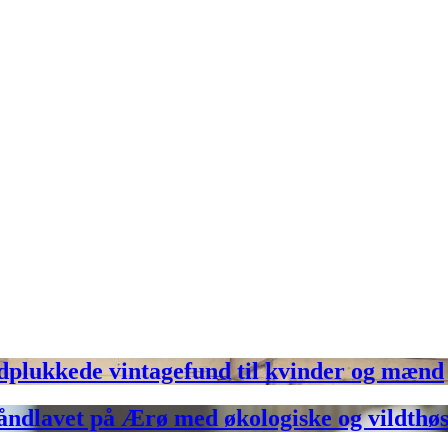
ukkede vintagefund til kvinder og mænd
dlavet på Ærø med økologiske og vildthøs