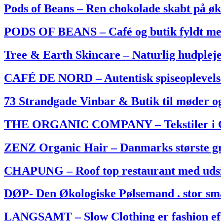
Pods of Beans – Ren chokolade skabt på ø
PODS OF BEANS – Café og butik fyldt med 
Tree & Earth Skincare – Naturlig hudpleje,
CAFÉ DE NORD – Autentisk spiseoplevelse
73 Strandgade Vinbar & Butik til møder o
THE ORGANIC COMPANY – Tekstiler i GOT
ZENZ Organic Hair – Danmarks største gr
CHAPUNG – Roof top restaurant med udsigt
DØP- Den Økologiske Pølsemand . stor sma
LANGSAMT – Slow Clothing er fashion efter