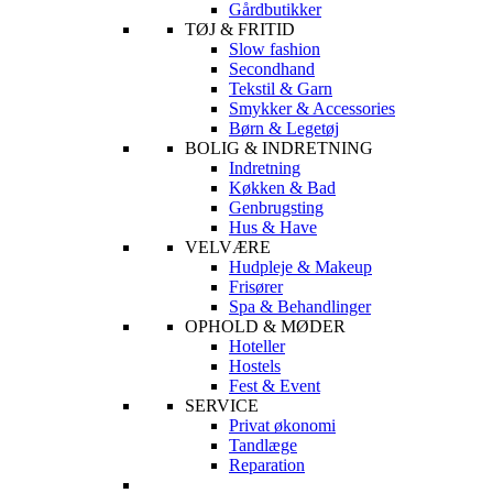
Gårdbutikker
TØJ & FRITID
Slow fashion
Secondhand
Tekstil & Garn
Smykker & Accessories
Børn & Legetøj
BOLIG & INDRETNING
Indretning
Køkken & Bad
Genbrugsting
Hus & Have
VELVÆRE
Hudpleje & Makeup
Frisører
Spa & Behandlinger
OPHOLD & MØDER
Hoteller
Hostels
Fest & Event
SERVICE
Privat økonomi
Tandlæge
Reparation