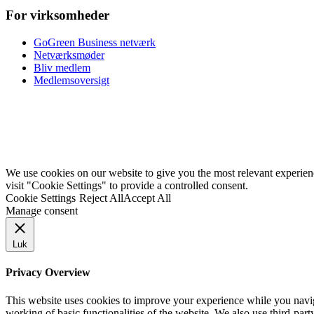
For virksomheder
GoGreen Business netværk
Netværksmøder
Bliv medlem
Medlemsoversigt
We use cookies on our website to give you the most relevant experie
visit "Cookie Settings" to provide a controlled consent.
Cookie Settings
Reject All
Accept All
Manage consent
Luk
Privacy Overview
This website uses cookies to improve your experience while you navigat
working of basic functionalities of the website. We also use third-pa