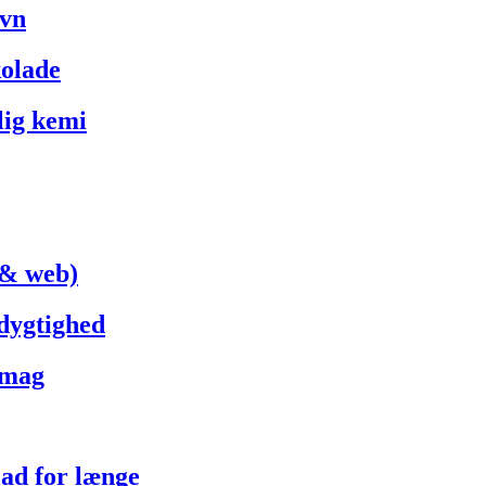
avn
kolade
lig kemi
 & web)
dygtighed
smag
lad for længe