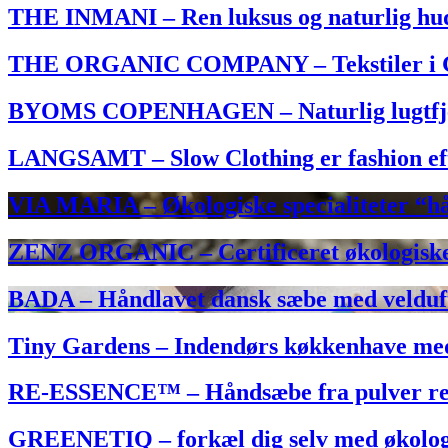
THE INMANI – Ren luksus og naturlig hudp
THE ORGANIC COMPANY – Tekstiler i GOT
BYOMS COPENHAGEN – Naturlig lugtfjern
LANGSAMT – Slow Clothing er fashion efter
VIA MARIA – Økologiske specialiteter “hå
ZENZ ORGANIC – Certificeret økologiske s
BADA – Håndlavet dansk sæbe med veldufte
Tiny Gardens – Indendørs køkkenhave med
RE-ESSENCE™ – Håndsæbe fra pulver refill
GREENETIQ – forkæl dig selv med økologis