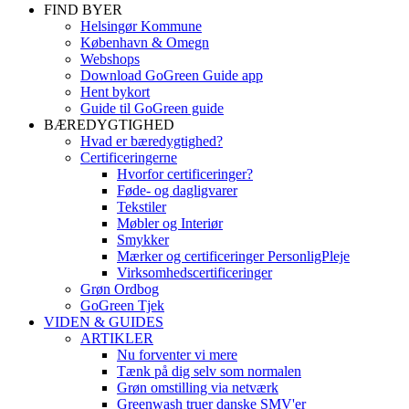
FIND BYER
Helsingør Kommune
København & Omegn
Webshops
Download GoGreen Guide app
Hent bykort
Guide til GoGreen guide
BÆREDYGTIGHED
Hvad er bæredygtighed?
Certificeringerne
Hvorfor certificeringer?
Føde- og dagligvarer
Tekstiler
Møbler og Interiør
Smykker
Mærker og certificeringer PersonligPleje
Virksomhedscertificeringer
Grøn Ordbog
GoGreen Tjek
VIDEN & GUIDES
ARTIKLER
Nu forventer vi mere
Tænk på dig selv som normalen
Grøn omstilling via netværk
Greenwash truer danske SMV'er