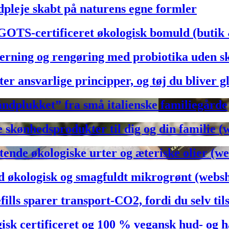
leje skabt på naturens egne formler
S-certificeret økologisk bomuld (butik
ing og rengøring med probiotika uden sk
 ansvarlige principper, og tøj du bliver g
ndplukket” fra små italienske familiegårde
kønhedsprodukter til dig og din familie (
nde økologiske urter og æteriske olier (w
 økologisk og smagfuldt mikrogrønt (webs
s sparer transport-CO2, fordi du selv til
k certificeret og 100 % vegansk hud- og h