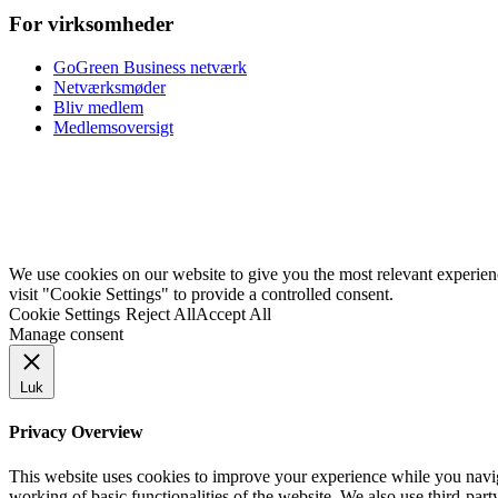
For virksomheder
GoGreen Business netværk
Netværksmøder
Bliv medlem
Medlemsoversigt
We use cookies on our website to give you the most relevant experie
visit "Cookie Settings" to provide a controlled consent.
Cookie Settings
Reject All
Accept All
Manage consent
Luk
Privacy Overview
This website uses cookies to improve your experience while you navigat
working of basic functionalities of the website. We also use third-pa