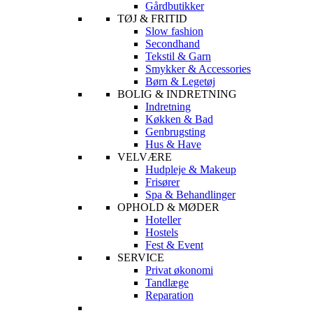
Gårdbutikker
TØJ & FRITID
Slow fashion
Secondhand
Tekstil & Garn
Smykker & Accessories
Børn & Legetøj
BOLIG & INDRETNING
Indretning
Køkken & Bad
Genbrugsting
Hus & Have
VELVÆRE
Hudpleje & Makeup
Frisører
Spa & Behandlinger
OPHOLD & MØDER
Hoteller
Hostels
Fest & Event
SERVICE
Privat økonomi
Tandlæge
Reparation