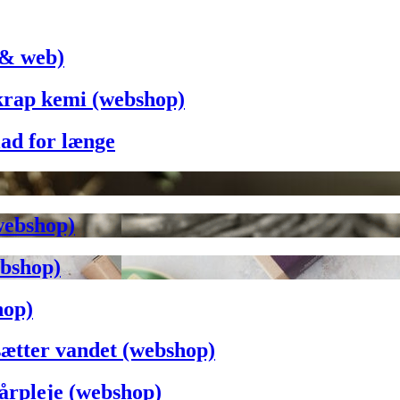
 & web)
rap kemi (webshop)
lad for længe
webshop)
ebshop)
hop)
sætter vandet (webshop)
årpleje (webshop)