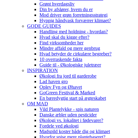
Grønt hverdagsliv
Din by afslører, hvem du er
Mod driver grøn forretningsstrategi
Hyppig håndvask forværrer klimaet?
GODE GUIDES
Handling med holdning - hvordan?
Hvad skal du kigge efter?
Find virksomheder her
Mindre affald og mere genbrug
Hvad betyder de cirkulære begreber?
10 overraskende fakta
Guide til - Økologiske juletræer
INSPIRATION
Økologi fra jord til garderobe
Lad haven gro
Oplev Fyn og Øhavet
GoGreen Festival & Marked
En bæredygtig start på ægteskabet
OM MAD
Vild Plantelykke - spis naturen
Danske æbler uden pesticider
Økologi vs. lokalitet i fødevarer?
Fordele ved økologi
Madspild koster både dig og klimaet
Hvorfor spise mere plantebaseret?