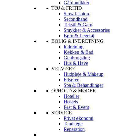
Gårdbutikker
TØJ & FRITID
Slow fashion
Secondhand
Tekstil & Garn
Smykker & Accessories
Børn & Legetøj
BOLIG & INDRETNING
Indretning
Køkken & Bad
Genbrugsting
Hus & Have
VELVÆRE
Hudpleje & Makeup
Frisører
Spa & Behandlinger
OPHOLD & MØDER
Hoteller
Hostels
Fest & Event
SERVICE
Privat økonomi
Tandlæge
Reparation