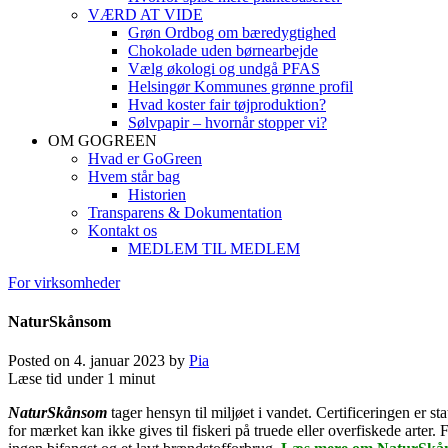
VÆRD AT VIDE
Grøn Ordbog om bæredygtighed
Chokolade uden børnearbejde
Vælg økologi og undgå PFAS
Helsingør Kommunes grønne profil
Hvad koster fair tøjproduktion?
Sølvpapir – hvornår stopper vi?
OM GOGREEN
Hvad er GoGreen
Hvem står bag
Historien
Transparens & Dokumentation
Kontakt os
MEDLEM TIL MEDLEM
For virksomheder
NaturSkånsom
Posted on
4. januar 2023
by
Pia
Læse tid
under 1 minut
NaturSkånsom
tager hensyn til miljøet i vandet. Certificeringen er
for mærket kan ikke gives til fiskeri på truede eller overfiskede art