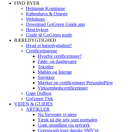
FIND BYER
Helsingør Kommune
København & Omegn
Webshops
Download GoGreen Guide app
Hent bykort
Guide til GoGreen guide
BÆREDYGTIGHED
Hvad er bæredygtighed?
Certificeringerne
Hvorfor certificeringer?
Føde- og dagligvarer
Tekstiler
Møbler og Interiør
Smykker
Mærker og certificeringer PersonligPleje
Virksomhedscertificeringer
Grøn Ordbog
GoGreen Tjek
VIDEN & GUIDES
ARTIKLER
Nu forventer vi mere
Tænk på dig selv som normalen
Grøn omstilling via netværk
Greenwash truer danske SMV'er