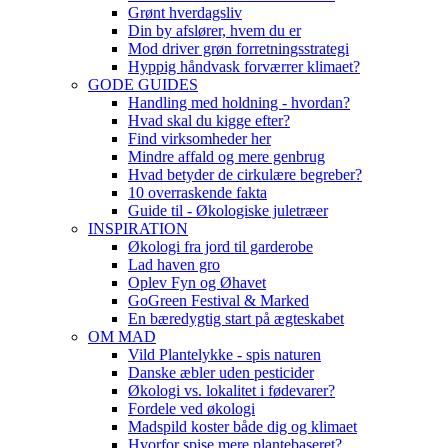
Grønt hverdagsliv
Din by afslører, hvem du er
Mod driver grøn forretningsstrategi
Hyppig håndvask forværrer klimaet?
GODE GUIDES
Handling med holdning - hvordan?
Hvad skal du kigge efter?
Find virksomheder her
Mindre affald og mere genbrug
Hvad betyder de cirkulære begreber?
10 overraskende fakta
Guide til - Økologiske juletræer
INSPIRATION
Økologi fra jord til garderobe
Lad haven gro
Oplev Fyn og Øhavet
GoGreen Festival & Marked
En bæredygtig start på ægteskabet
OM MAD
Vild Plantelykke - spis naturen
Danske æbler uden pesticider
Økologi vs. lokalitet i fødevarer?
Fordele ved økologi
Madspild koster både dig og klimaet
Hvorfor spise mere plantebaseret?