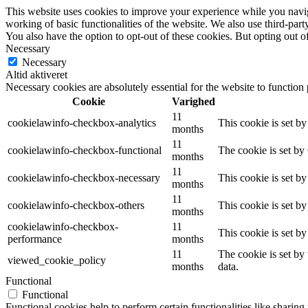
This website uses cookies to improve your experience while you navigat
working of basic functionalities of the website. We also use third-pa
You also have the option to opt-out of these cookies. But opting out 
Necessary
Necessary
Altid aktiveret
Necessary cookies are absolutely essential for the website to function
Cookie
Varighed
11
cookielawinfo-checkbox-analytics
This cookie is set b
months
11
cookielawinfo-checkbox-functional
The cookie is set by
months
11
cookielawinfo-checkbox-necessary
This cookie is set b
months
11
cookielawinfo-checkbox-others
This cookie is set b
months
cookielawinfo-checkbox-
11
This cookie is set b
performance
months
11
The cookie is set by
viewed_cookie_policy
months
data.
Functional
Functional
Functional cookies help to perform certain functionalities like sharing 