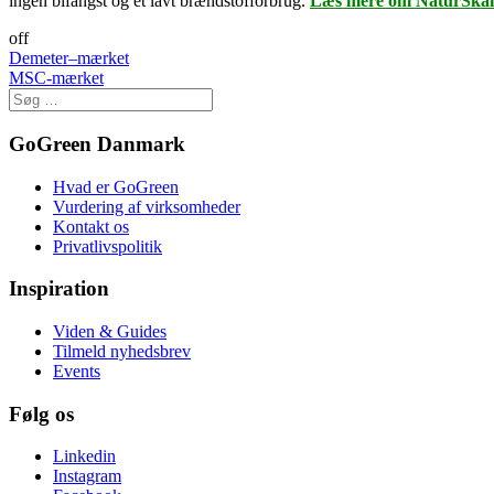
ingen bifangst og et lavt brændstofforbrug.
Læs mere om NaturSkå
off
Post
Demeter–mærket
MSC-mærket
navigation
GoGreen Danmark
Hvad er GoGreen
Vurdering af virksomheder
Kontakt os
Privatlivspolitik
Inspiration
Viden & Guides
Tilmeld nyhedsbrev
Events
Følg os
Linkedin
Instagram