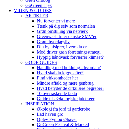
Grøn Ordbog
GoGreen Tjek
VIDEN & GUIDES
ARTIKLER
Nu forventer vi mere
Tænk på dig selv som normalen
Grøn omstilling via netværk
Greenwash truer danske SMV'er
Grønt hverdagsliv
Din by afslører, hvem du er
Mod driver grøn forretningsstrategi
Hyppig håndvask forværrer klimaet?
GODE GUIDES
Handling med holdning - hvordan?
Hvad skal du kigge efter?
Find virksomheder her
Mindre affald og mere genbrug
Hvad betyder de cirkulære begreber?
10 overraskende fakta
Guide til - Økologiske juletræer
INSPIRATION
Økologi fra jord til garderobe
Lad haven gro
Oplev Fyn og Øhavet
GoGreen Festival & Marked