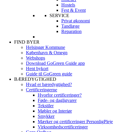
Hostels
Fest & Event
SERVICE
Privat økonomi
Tandlæge
Reparation
FIND BYER
Helsingør Kommune
København & Omegn
Webshops
Download GoGreen Guide app
Hent bykort
Guide til GoGreen guide
BÆREDYGTIGHED
Hvad er bæredygtighed?
Certificeringerne
Hvorfor certificeringer?
Føde- og dagligvarer
Tekstiler
Møbler og Interiør
Smykker
Mærker og certificeringer PersonligPleje
Virksomhedscertificeringer