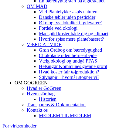
En bæredygtig start på ægteskabet
OM MAD
Vild Plantelykke - spis naturen
Danske æbler uden pesticider
Økologi vs. lokalitet i fødevarer?
Fordele ved økologi
Madspild koster både dig og klimaet
Hvorfor spise mere plantebaseret?
VÆRD AT VIDE
Grøn Ordbog om bæredygtighed
Chokolade uden børnearbejde
Vælg økologi og undgå PFAS
Helsingør Kommunes grønne profil
Hvad koster fair tøjproduktion?
Sølvpapir – hvornår stopper vi?
OM GOGREEN
Hvad er GoGreen
Hvem står bag
Historien
Transparens & Dokumentation
Kontakt os
MEDLEM TIL MEDLEM
For virksomheder