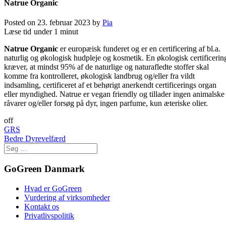
Natrue Organic
Posted on
23. februar 2023
by
Pia
Læse tid
under 1 minut
Natrue Organic
er europæisk funderet og er en certificering af bl.a.
naturlig og økologisk hudpleje og kosmetik. En økologisk certificerin
kræver, at mindst 95% af de naturlige og naturafledte stoffer skal
komme fra kontrolleret, økologisk landbrug og/eller fra vildt
indsamling, certificeret af et behørigt anerkendt certificerings organ
eller myndighed. Natrue er vegan friendly og tillader ingen animalske
råvarer og/eller forsøg på dyr, ingen parfume, kun æteriske olier.
off
Post
GRS
Bedre Dyrevelfærd
navigation
GoGreen Danmark
Hvad er GoGreen
Vurdering af virksomheder
Kontakt os
Privatlivspolitik