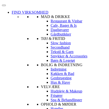
FIND VIRKSOMHED
MAD & DRIKKE
Restaurant & Vinbar
Cafe, Bager & Is
Dagligvarer
Gårdbutikker
TØJ & FRITID
Slow fashion
Secondhand
Tekstil & Garn
Smykker & Accessories
Børn & Legetøj
BOLIG & INDRETNING
Indretning
Køkken & Bad
Genbrugsting
Hus & Have
VELVÆRE
Hudpleje & Makeup
Frisører
Spa & Behandlinger
OPHOLD & MØDER
Hoteller