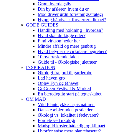
Grønt hverdagsliv
Din by afslører, hvem du er
Mod driver grøn forretningsstrategi
Hyppig håndvask forværrer klimaet?
GODE GUIDES
Handling med holdning - hvordan?
Hvad skal du kigge efter?
Find virksomheder her
Mindre affald og mere genbrug
Hvad betyder de cirkulære begreber?
10 overraskende fakta
Guide til - Økologiske juletræer
INSPIRATION
Økologi fra jord til garderobe
Lad haven gro
Oplev Fyn og Øhavet
GoGreen Festival & Marked
En bæredygtig start på ægteskabet
OM MAD
Vild Plantelykke - spis naturen
Danske æbler uden pesticider
Økologi vs. lokalitet i fødevarer?
Fordele ved økologi
Madspild koster både dig og klimaet
Hvorfor spise mere plantebaseret?