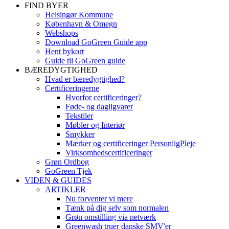
FIND BYER
Helsingør Kommune
København & Omegn
Webshops
Download GoGreen Guide app
Hent bykort
Guide til GoGreen guide
BÆREDYGTIGHED
Hvad er bæredygtighed?
Certificeringerne
Hvorfor certificeringer?
Føde- og dagligvarer
Tekstiler
Møbler og Interiør
Smykker
Mærker og certificeringer PersonligPleje
Virksomhedscertificeringer
Grøn Ordbog
GoGreen Tjek
VIDEN & GUIDES
ARTIKLER
Nu forventer vi mere
Tænk på dig selv som normalen
Grøn omstilling via netværk
Greenwash truer danske SMV'er