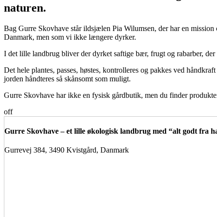
naturen.
Bag Gurre Skovhave står ildsjælen Pia Wilumsen, der har en mission om,
Danmark, men som vi ikke længere dyrker.
I det lille landbrug bliver der dyrket saftige bær, frugt og rabarber, der
Det hele plantes, passes, høstes, kontrolleres og pakkes ved håndkra
jorden håndteres så skånsomt som muligt.
Gurre Skovhave har ikke en fysisk gårdbutik, men du finder produktern
off
Gurre Skovhave – et lille økologisk landbrug med “alt godt fra 
Gurrevej 384, 3490 Kvistgård, Danmark