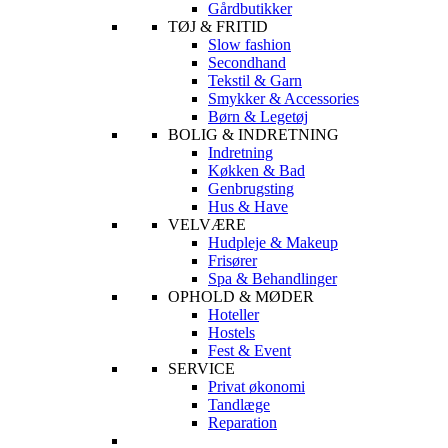
Gårdbutikker
TØJ & FRITID
Slow fashion
Secondhand
Tekstil & Garn
Smykker & Accessories
Børn & Legetøj
BOLIG & INDRETNING
Indretning
Køkken & Bad
Genbrugsting
Hus & Have
VELVÆRE
Hudpleje & Makeup
Frisører
Spa & Behandlinger
OPHOLD & MØDER
Hoteller
Hostels
Fest & Event
SERVICE
Privat økonomi
Tandlæge
Reparation