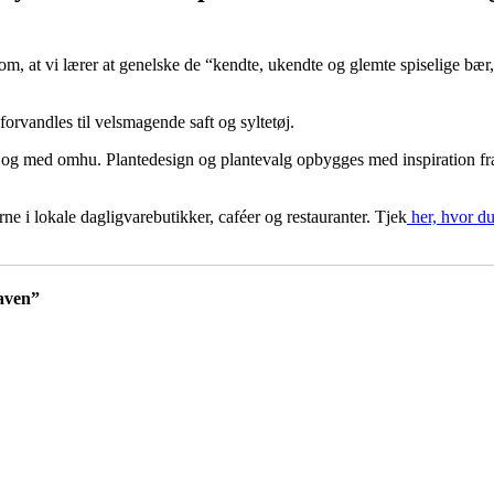
 at vi lærer at genelske de “kendte, ukendte og glemte spiselige bær, fr
 forvandles til velsmagende saft og syltetøj.
ft og med omhu. Plantedesign og plantevalg opbygges med inspiration fr
e i lokale dagligvarebutikker, caféer og restauranter. Tjek
her, hvor du
haven”