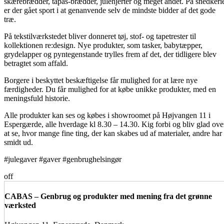
skærebrædder, tapas-brædder, julehjerter og meget andet. På snedkeri
er der gået sport i at genanvende selv de mindste bidder af det gode
træ.
På tekstilværkstedet bliver donneret tøj, stof- og tapetrester til
kollektionen re:design. Nye produkter, som tasker, babytæpper,
grydelapper og pyntegenstande trylles frem af det, der tidligere blev
betragtet som affald.
Borgere i beskyttet beskæftigelse får mulighed for at lære nye
færdigheder. Du får mulighed for at købe unikke produkter, med en
meningsfuld historie.
Alle produkter kan ses og købes i showroomet på Højvangen 11 i
Espergærde, alle hverdage kl 8.30 – 14.30. Kig forbi og bliv glad ove
at se, hvor mange fine ting, der kan skabes ud af materialer, andre har
smidt ud.
#julegaver #gaver #genbrughelsingør
off
CABAS – Genbrug og produkter med mening fra det grønne
værksted