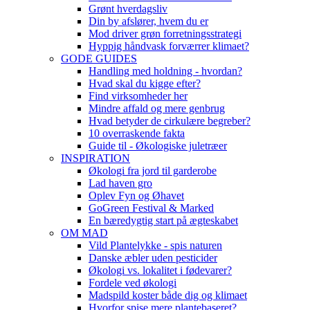
Grønt hverdagsliv
Din by afslører, hvem du er
Mod driver grøn forretningsstrategi
Hyppig håndvask forværrer klimaet?
GODE GUIDES
Handling med holdning - hvordan?
Hvad skal du kigge efter?
Find virksomheder her
Mindre affald og mere genbrug
Hvad betyder de cirkulære begreber?
10 overraskende fakta
Guide til - Økologiske juletræer
INSPIRATION
Økologi fra jord til garderobe
Lad haven gro
Oplev Fyn og Øhavet
GoGreen Festival & Marked
En bæredygtig start på ægteskabet
OM MAD
Vild Plantelykke - spis naturen
Danske æbler uden pesticider
Økologi vs. lokalitet i fødevarer?
Fordele ved økologi
Madspild koster både dig og klimaet
Hvorfor spise mere plantebaseret?