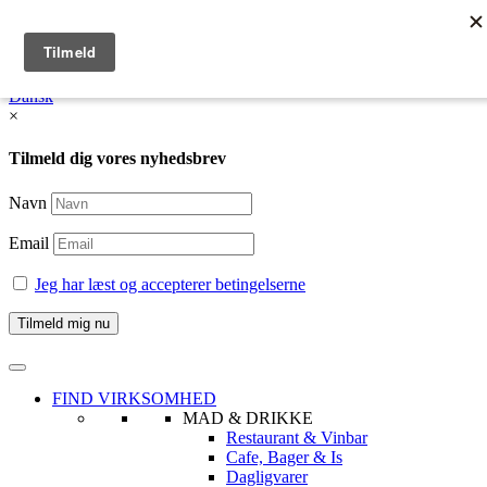
English
Dansk /
English
Dansk
×
Tilmeld dig vores nyhedsbrev
Navn
Email
Jeg har læst og accepterer betingelserne
FIND VIRKSOMHED
MAD & DRIKKE
Restaurant & Vinbar
Cafe, Bager & Is
Dagligvarer