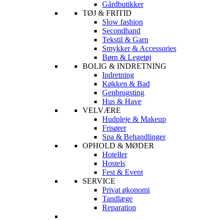
Gårdbutikker
TØJ & FRITID
Slow fashion
Secondhand
Tekstil & Garn
Smykker & Accessories
Børn & Legetøj
BOLIG & INDRETNING
Indretning
Køkken & Bad
Genbrugsting
Hus & Have
VELVÆRE
Hudpleje & Makeup
Frisører
Spa & Behandlinger
OPHOLD & MØDER
Hoteller
Hostels
Fest & Event
SERVICE
Privat økonomi
Tandlæge
Reparation