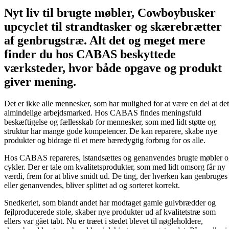
Nyt liv til brugte møbler, Cowboybusker
upcyclet til strandtasker og skærebrætter
af genbrugstræ. Alt det og meget mere
finder du hos CABAS beskyttede
værksteder, hvor både opgave og produkt
giver mening.
Det er ikke alle mennesker, som har mulighed for at være en del at det
almindelige arbejdsmarked. Hos CABAS findes meningsfuld
beskæftigelse og fællesskab for mennesker, som med lidt støtte og
struktur har mange gode kompetencer. De kan reparere, skabe nye
produkter og bidrage til et mere bæredygtig forbrug for os alle.
Hos CABAS repareres, istandsættes og genanvendes brugte møbler 
cykler. Der er tale om kvalitetsprodukter, som med lidt omsorg får ny
værdi, frem for at blive smidt ud. De ting, der hverken kan genbruges
eller genanvendes, bliver splittet ad og sorteret korrekt.
Snedkeriet, som blandt andet har modtaget gamle gulvbrædder og
fejlproducerede stole, skaber nye produkter ud af kvalitetstræ som
ellers var gået tabt. Nu er træet i stedet blevet til nøgleholdere,