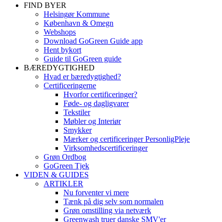
FIND BYER
Helsingør Kommune
København & Omegn
Webshops
Download GoGreen Guide app
Hent bykort
Guide til GoGreen guide
BÆREDYGTIGHED
Hvad er bæredygtighed?
Certificeringerne
Hvorfor certificeringer?
Føde- og dagligvarer
Tekstiler
Møbler og Interiør
Smykker
Mærker og certificeringer PersonligPleje
Virksomhedscertificeringer
Grøn Ordbog
GoGreen Tjek
VIDEN & GUIDES
ARTIKLER
Nu forventer vi mere
Tænk på dig selv som normalen
Grøn omstilling via netværk
Greenwash truer danske SMV'er