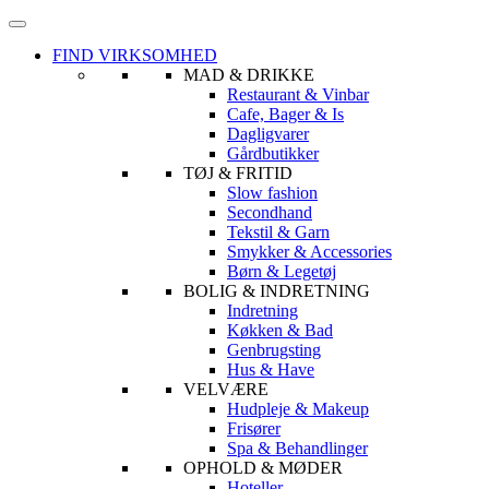
FIND VIRKSOMHED
MAD & DRIKKE
Restaurant & Vinbar
Cafe, Bager & Is
Dagligvarer
Gårdbutikker
TØJ & FRITID
Slow fashion
Secondhand
Tekstil & Garn
Smykker & Accessories
Børn & Legetøj
BOLIG & INDRETNING
Indretning
Køkken & Bad
Genbrugsting
Hus & Have
VELVÆRE
Hudpleje & Makeup
Frisører
Spa & Behandlinger
OPHOLD & MØDER
Hoteller