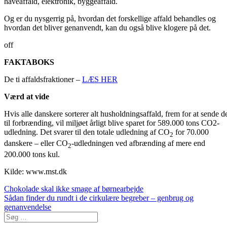
haveaffald, elektronik, byggeaffald.
Og er du nysgerrig på, hvordan det forskellige affald behandles og
hvordan det bliver genanvendt, kan du også blive klogere på det.
off
FAKTABOKS
De ti affaldsfraktioner –
LÆS HER
Værd at vide
Hvis alle danskere sorterer alt husholdningsaffald, frem for at sende d
til forbrænding, vil miljøet årligt blive sparet for 589.000 tons CO2-
udledning. Det svarer til den totale udledning af CO
for 70.000
2
danskere – eller CO
-udledningen ved afbrænding af mere end
2
200.000 tons kul.
Kilde: www.mst.dk
Post
Chokolade skal ikke smage af børnearbejde
Sådan finder du rundt i de cirkulære begreber – genbrug og
navigation
genanvendelse