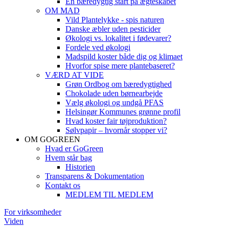
En bæredygtig start på ægteskabet
OM MAD
Vild Plantelykke - spis naturen
Danske æbler uden pesticider
Økologi vs. lokalitet i fødevarer?
Fordele ved økologi
Madspild koster både dig og klimaet
Hvorfor spise mere plantebaseret?
VÆRD AT VIDE
Grøn Ordbog om bæredygtighed
Chokolade uden børnearbejde
Vælg økologi og undgå PFAS
Helsingør Kommunes grønne profil
Hvad koster fair tøjproduktion?
Sølvpapir – hvornår stopper vi?
OM GOGREEN
Hvad er GoGreen
Hvem står bag
Historien
Transparens & Dokumentation
Kontakt os
MEDLEM TIL MEDLEM
For virksomheder
Viden