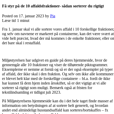
Få styr på de 10 affaldsfraktioner- sådan sorterer du rigtigt
Posted on
17. januar 2023
by
Pia
Læse tid
1 minut
Fra 1. januar skal vi alle sortere vores affald i 10 forskellige fraktioner
og selv om navnene er markeret på containerne, kan det være svært at
vide helt præcist, hvad der må kommes i de enkelte fraktioner, eller o
det bare skal i restaffald.
Miljøstyrelsen har udgivet en guide på deres hjemmeside, hvor de
gennemgår alle 10 fraktioner og viser de tilhørende piktogrammer.
Eksemplerne er nemme at forstå og så er der også eksempler på typer
af affald, der ikke skal i den fraktion. Og selv om ikke alle kommuner
er blevet helt klar med de forskellige containere – bl.a. fordi de ikke
har kunnet få dem hjem inden årsskiftet, så er det vigtigt at vi alle
sorterer så rigtigt som muligt. Bemærk også at fristen for
tekstilindsamling er tidligst juli 2023.
På Miljøstyrelsens hjemmeside kan du i det hele taget finde masser af
information om betydningen af at sortere helt generelt, og hvordan
andet end almindeligt husstandsaffald kan sorteres/bortskaffes – fx