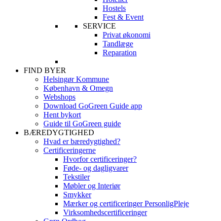
Hostels
Fest & Event
SERVICE
Privat økonomi
Tandlæge
Reparation
FIND BYER
Helsingør Kommune
København & Omegn
Webshops
Download GoGreen Guide app
Hent bykort
Guide til GoGreen guide
BÆREDYGTIGHED
Hvad er bæredygtighed?
Certificeringerne
Hvorfor certificeringer?
Føde- og dagligvarer
Tekstiler
Møbler og Interiør
Smykker
Mærker og certificeringer PersonligPleje
Virksomhedscertificeringer