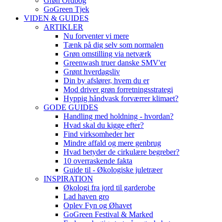
Grøn Ordbog
GoGreen Tjek
VIDEN & GUIDES
ARTIKLER
Nu forventer vi mere
Tænk på dig selv som normalen
Grøn omstilling via netværk
Greenwash truer danske SMV'er
Grønt hverdagsliv
Din by afslører, hvem du er
Mod driver grøn forretningsstrategi
Hyppig håndvask forværrer klimaet?
GODE GUIDES
Handling med holdning - hvordan?
Hvad skal du kigge efter?
Find virksomheder her
Mindre affald og mere genbrug
Hvad betyder de cirkulære begreber?
10 overraskende fakta
Guide til - Økologiske juletræer
INSPIRATION
Økologi fra jord til garderobe
Lad haven gro
Oplev Fyn og Øhavet
GoGreen Festival & Marked