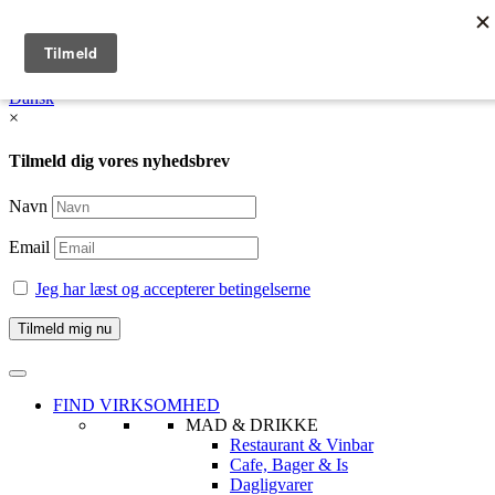
English
Dansk /
English
Dansk
×
Tilmeld dig vores nyhedsbrev
Navn
Email
Jeg har læst og accepterer betingelserne
FIND VIRKSOMHED
MAD & DRIKKE
Restaurant & Vinbar
Cafe, Bager & Is
Dagligvarer