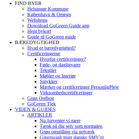
FIND BYER
Helsingør Kommune
København & Omegn
Webshops
Download GoGreen Guide app
Hent bykort
Guide til GoGreen guide
BÆREDYGTIGHED
Hvad er bæredygtighed?
Certificeringerne
Hvorfor certificeringer?
Føde- og dagligvarer
Tekstiler
Møbler og Interiør
Smykker
Mærker og certificeringer PersonligPleje
Virksomhedscertificeringer
Grøn Ordbog
GoGreen Tjek
VIDEN & GUIDES
ARTIKLER
Nu forventer vi mere
Tænk på dig selv som normalen
Grøn omstilling via netværk
Greenwash truer danske SMV'er