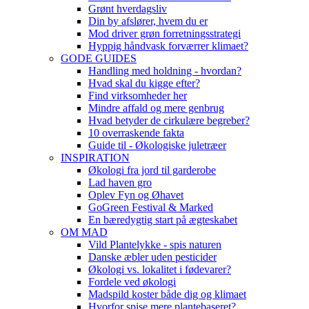
Grønt hverdagsliv
Din by afslører, hvem du er
Mod driver grøn forretningsstrategi
Hyppig håndvask forværrer klimaet?
GODE GUIDES
Handling med holdning - hvordan?
Hvad skal du kigge efter?
Find virksomheder her
Mindre affald og mere genbrug
Hvad betyder de cirkulære begreber?
10 overraskende fakta
Guide til - Økologiske juletræer
INSPIRATION
Økologi fra jord til garderobe
Lad haven gro
Oplev Fyn og Øhavet
GoGreen Festival & Marked
En bæredygtig start på ægteskabet
OM MAD
Vild Plantelykke - spis naturen
Danske æbler uden pesticider
Økologi vs. lokalitet i fødevarer?
Fordele ved økologi
Madspild koster både dig og klimaet
Hvorfor spise mere plantebaseret?