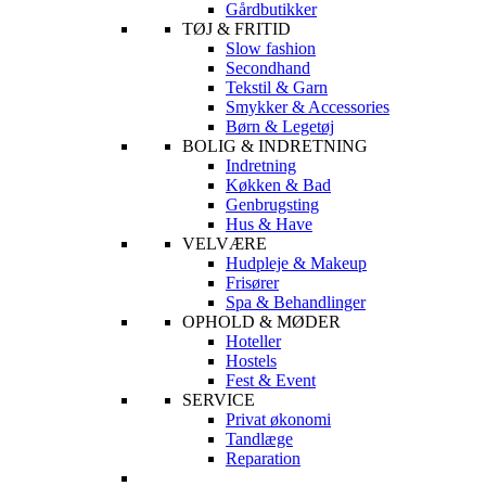
Gårdbutikker
TØJ & FRITID
Slow fashion
Secondhand
Tekstil & Garn
Smykker & Accessories
Børn & Legetøj
BOLIG & INDRETNING
Indretning
Køkken & Bad
Genbrugsting
Hus & Have
VELVÆRE
Hudpleje & Makeup
Frisører
Spa & Behandlinger
OPHOLD & MØDER
Hoteller
Hostels
Fest & Event
SERVICE
Privat økonomi
Tandlæge
Reparation