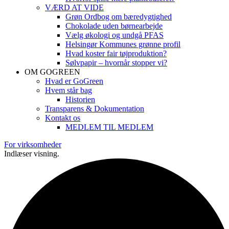
VÆRD AT VIDE
Grøn Ordbog om bæredygtighed
Chokolade uden børnearbejde
Vælg økologi og undgå PFAS
Helsingør Kommunes grønne profil
Hvad koster fair tøjproduktion?
Sølvpapir – hvornår stopper vi?
OM GOGREEN
Hvad er GoGreen
Hvem står bag
Historien
Transparens & Dokumentation
Kontakt os
MEDLEM TIL MEDLEM
For virksomheder
Indlæser visning.