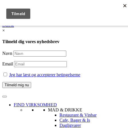
English
Dansk /
English
Dansk
×
Tilmeld dig vores nyhedsbrev
Navn
Email
Jeg har læst og accepterer betingelserne
FIND VIRKSOMHED
MAD & DRIKKE
Restaurant & Vinbar
Cafe, Bager & Is
Dagligvarer