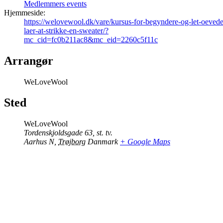
Medlemmers events
Hjemmeside:
https://welovewool.dk/vare/kursus-for-begyndere-og-let-oevede
laer-at-strikke-en-sweater/?
mc_cid=fc0b211ac8&mc_eid=2260c5f11c
Arrangør
WeLoveWool
Sted
WeLoveWool
Tordenskjoldsgade 63, st. tv.
Aarhus N
,
Trøjborg
Danmark
+ Google Maps