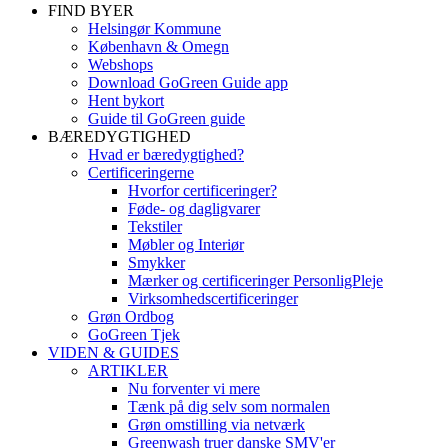
FIND BYER
Helsingør Kommune
København & Omegn
Webshops
Download GoGreen Guide app
Hent bykort
Guide til GoGreen guide
BÆREDYGTIGHED
Hvad er bæredygtighed?
Certificeringerne
Hvorfor certificeringer?
Føde- og dagligvarer
Tekstiler
Møbler og Interiør
Smykker
Mærker og certificeringer PersonligPleje
Virksomhedscertificeringer
Grøn Ordbog
GoGreen Tjek
VIDEN & GUIDES
ARTIKLER
Nu forventer vi mere
Tænk på dig selv som normalen
Grøn omstilling via netværk
Greenwash truer danske SMV'er