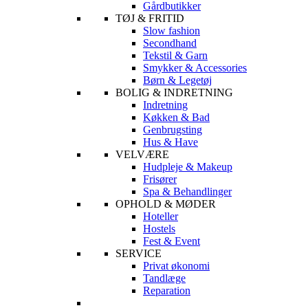
Gårdbutikker
TØJ & FRITID
Slow fashion
Secondhand
Tekstil & Garn
Smykker & Accessories
Børn & Legetøj
BOLIG & INDRETNING
Indretning
Køkken & Bad
Genbrugsting
Hus & Have
VELVÆRE
Hudpleje & Makeup
Frisører
Spa & Behandlinger
OPHOLD & MØDER
Hoteller
Hostels
Fest & Event
SERVICE
Privat økonomi
Tandlæge
Reparation