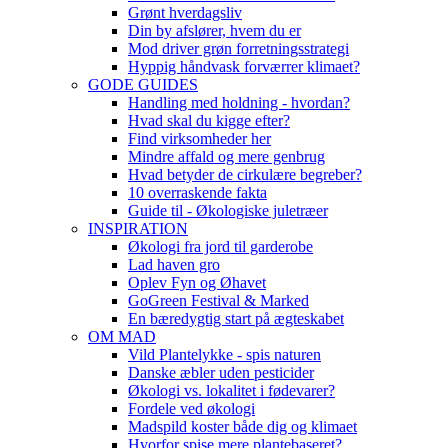
Grønt hverdagsliv
Din by afslører, hvem du er
Mod driver grøn forretningsstrategi
Hyppig håndvask forværrer klimaet?
GODE GUIDES
Handling med holdning - hvordan?
Hvad skal du kigge efter?
Find virksomheder her
Mindre affald og mere genbrug
Hvad betyder de cirkulære begreber?
10 overraskende fakta
Guide til - Økologiske juletræer
INSPIRATION
Økologi fra jord til garderobe
Lad haven gro
Oplev Fyn og Øhavet
GoGreen Festival & Marked
En bæredygtig start på ægteskabet
OM MAD
Vild Plantelykke - spis naturen
Danske æbler uden pesticider
Økologi vs. lokalitet i fødevarer?
Fordele ved økologi
Madspild koster både dig og klimaet
Hvorfor spise mere plantebaseret?