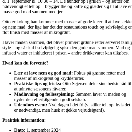
d. 1. september kl. 10.30 – 14. De tænder op i grillen – og sætter om
nødvendigt et telt op – brygger the og kaffe og glæder sig til at lave e
masse god mad sammen med jer.
Otto er kok og han kommer med masser af gode ideer til at lave lækk
og nem mad, der lige har det der restaurations touch og selvfølgelig e
flot finish med masser af mikrogrønt.
I laver maden sammen, det bliver primært grønne retter serveret famil
style – og så skal i selvfølgelig spise den gode mad sammen. Mad og
infused water er inkluderet i prisen – andre drikkevarer kan tilkøbes.
Hvad kan du forvente?
Lær at lave nem og god mad:
Fokus på grønne retter med
masser af mikrogrønt og krydderurter.
Praktiske tips og tricks:
Otto Sejersen deler sine bedste råd til
at udnytte sæsonens råvarer.
Madlavning og fællesspisning:
Sammen laver vi maden og
nyder den efterfølgende i godt selskab.
Udendørs event:
Nyd dagen i det fri (vi stiller telt op, hvis det
er nødvendigt, men husk at tjekke vejrudsigten!).
Praktisk information:
Dato:
1. september 2024