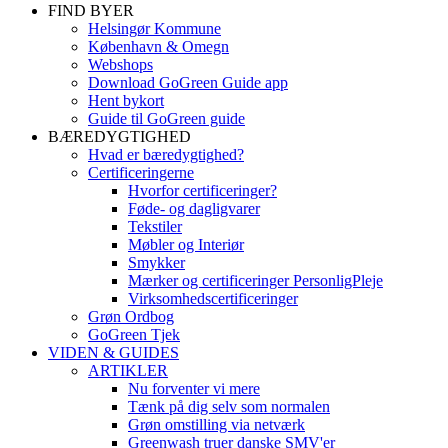
FIND BYER
Helsingør Kommune
København & Omegn
Webshops
Download GoGreen Guide app
Hent bykort
Guide til GoGreen guide
BÆREDYGTIGHED
Hvad er bæredygtighed?
Certificeringerne
Hvorfor certificeringer?
Føde- og dagligvarer
Tekstiler
Møbler og Interiør
Smykker
Mærker og certificeringer PersonligPleje
Virksomhedscertificeringer
Grøn Ordbog
GoGreen Tjek
VIDEN & GUIDES
ARTIKLER
Nu forventer vi mere
Tænk på dig selv som normalen
Grøn omstilling via netværk
Greenwash truer danske SMV'er