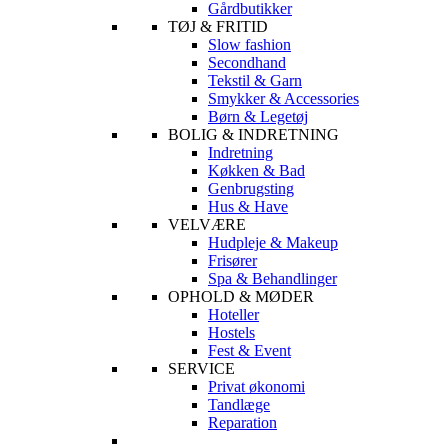
Gårdbutikker
TØJ & FRITID
Slow fashion
Secondhand
Tekstil & Garn
Smykker & Accessories
Børn & Legetøj
BOLIG & INDRETNING
Indretning
Køkken & Bad
Genbrugsting
Hus & Have
VELVÆRE
Hudpleje & Makeup
Frisører
Spa & Behandlinger
OPHOLD & MØDER
Hoteller
Hostels
Fest & Event
SERVICE
Privat økonomi
Tandlæge
Reparation