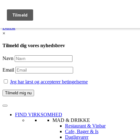
English
Dansk /
English
Dansk
×
Tilmeld dig vores nyhedsbrev
Navn
Email
Jeg har læst og accepterer betingelserne
FIND VIRKSOMHED
MAD & DRIKKE
Restaurant & Vinbar
Cafe, Bager & Is
Dagligvarer