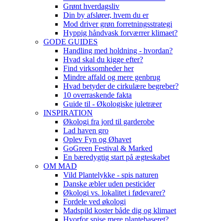
Grønt hverdagsliv
Din by afslører, hvem du er
Mod driver grøn forretningsstrategi
Hyppig håndvask forværrer klimaet?
GODE GUIDES
Handling med holdning - hvordan?
Hvad skal du kigge efter?
Find virksomheder her
Mindre affald og mere genbrug
Hvad betyder de cirkulære begreber?
10 overraskende fakta
Guide til - Økologiske juletræer
INSPIRATION
Økologi fra jord til garderobe
Lad haven gro
Oplev Fyn og Øhavet
GoGreen Festival & Marked
En bæredygtig start på ægteskabet
OM MAD
Vild Plantelykke - spis naturen
Danske æbler uden pesticider
Økologi vs. lokalitet i fødevarer?
Fordele ved økologi
Madspild koster både dig og klimaet
Hvorfor spise mere plantebaseret?