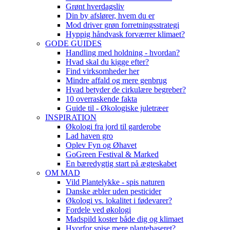
Grønt hverdagsliv
Din by afslører, hvem du er
Mod driver grøn forretningsstrategi
Hyppig håndvask forværrer klimaet?
GODE GUIDES
Handling med holdning - hvordan?
Hvad skal du kigge efter?
Find virksomheder her
Mindre affald og mere genbrug
Hvad betyder de cirkulære begreber?
10 overraskende fakta
Guide til - Økologiske juletræer
INSPIRATION
Økologi fra jord til garderobe
Lad haven gro
Oplev Fyn og Øhavet
GoGreen Festival & Marked
En bæredygtig start på ægteskabet
OM MAD
Vild Plantelykke - spis naturen
Danske æbler uden pesticider
Økologi vs. lokalitet i fødevarer?
Fordele ved økologi
Madspild koster både dig og klimaet
Hvorfor spise mere plantebaseret?