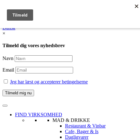
English
Dansk /
English
Dansk
×
Tilmeld dig vores nyhedsbrev
Navn
Email
Jeg har læst og accepterer betingelserne
FIND VIRKSOMHED
MAD & DRIKKE
Restaurant & Vinbar
Cafe, Bager & Is
Dagligvarer