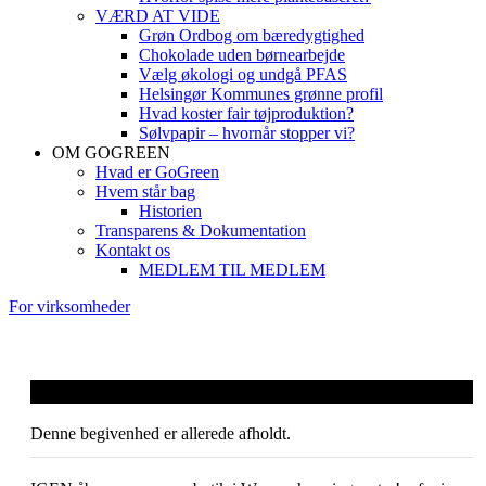
VÆRD AT VIDE
Grøn Ordbog om bæredygtighed
Chokolade uden børnearbejde
Vælg økologi og undgå PFAS
Helsingør Kommunes grønne profil
Hvad koster fair tøjproduktion?
Sølvpapir – hvornår stopper vi?
OM GOGREEN
Hvad er GoGreen
Hvem står bag
Historien
Transparens & Dokumentation
Kontakt os
MEDLEM TIL MEDLEM
For virksomheder
IGEN POP-UP Butik i Waves
Denne begivenhed er allerede afholdt.