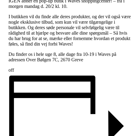
IGEN åbner en pop-up butik i Waves shoppingcenter! – fra i
morgen mandag d. 20/2 kl. 10.
I butikken vil du finde alle deres produkter, og der vil også være
nogle eksklusive tilbud, som kun vil være tilgængelige i
butikken. Og deres søde personale vil selvfølgelig være til
rådighed til at hjælpe og besvare alle dine spørgsmål – Så hvis
du har brug for at se, mærke eller fornemme hvordan et produkt
føles, så find din vej forbi Waves!
Du finder os i hele uge 8, alle dage fra 10-19 i Waves på
adressen Over Bølgen 7C, 2670 Greve
off