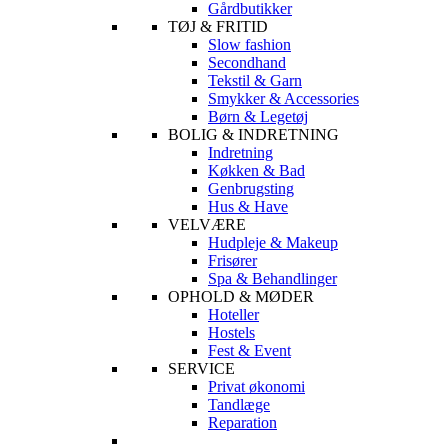
Gårdbutikker
TØJ & FRITID
Slow fashion
Secondhand
Tekstil & Garn
Smykker & Accessories
Børn & Legetøj
BOLIG & INDRETNING
Indretning
Køkken & Bad
Genbrugsting
Hus & Have
VELVÆRE
Hudpleje & Makeup
Frisører
Spa & Behandlinger
OPHOLD & MØDER
Hoteller
Hostels
Fest & Event
SERVICE
Privat økonomi
Tandlæge
Reparation