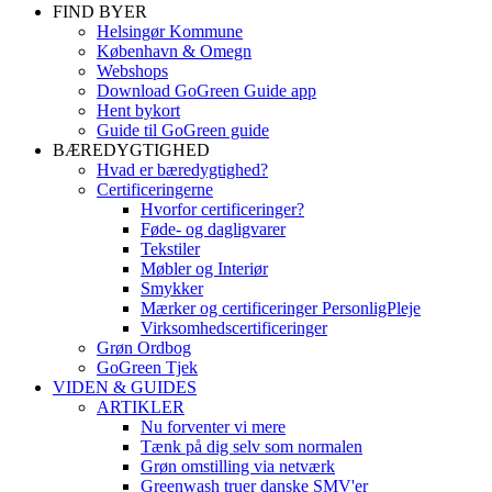
FIND BYER
Helsingør Kommune
København & Omegn
Webshops
Download GoGreen Guide app
Hent bykort
Guide til GoGreen guide
BÆREDYGTIGHED
Hvad er bæredygtighed?
Certificeringerne
Hvorfor certificeringer?
Føde- og dagligvarer
Tekstiler
Møbler og Interiør
Smykker
Mærker og certificeringer PersonligPleje
Virksomhedscertificeringer
Grøn Ordbog
GoGreen Tjek
VIDEN & GUIDES
ARTIKLER
Nu forventer vi mere
Tænk på dig selv som normalen
Grøn omstilling via netværk
Greenwash truer danske SMV'er