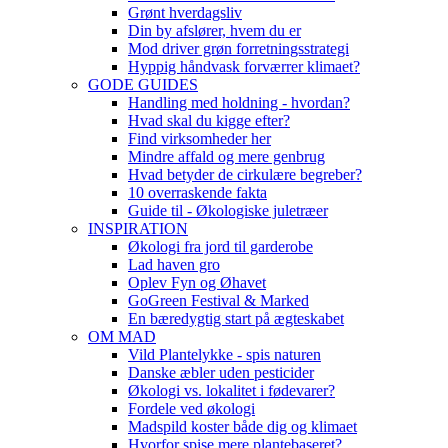
Grønt hverdagsliv
Din by afslører, hvem du er
Mod driver grøn forretningsstrategi
Hyppig håndvask forværrer klimaet?
GODE GUIDES
Handling med holdning - hvordan?
Hvad skal du kigge efter?
Find virksomheder her
Mindre affald og mere genbrug
Hvad betyder de cirkulære begreber?
10 overraskende fakta
Guide til - Økologiske juletræer
INSPIRATION
Økologi fra jord til garderobe
Lad haven gro
Oplev Fyn og Øhavet
GoGreen Festival & Marked
En bæredygtig start på ægteskabet
OM MAD
Vild Plantelykke - spis naturen
Danske æbler uden pesticider
Økologi vs. lokalitet i fødevarer?
Fordele ved økologi
Madspild koster både dig og klimaet
Hvorfor spise mere plantebaseret?