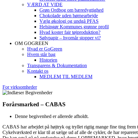
VÆRD AT VIDE
Grøn Ordbog om bæredygtighed
Chokolade uden børnearbejde
Vælg økologi og undgå PFAS
Helsingør Kommunes grønne profil
Hvad koster fair tøjproduktion?
Sølvpapir – hvornår stopper vi?
OM GOGREEN
Hvad er GoGreen
Hvem står bag
Historien
Transparens & Dokumentation
Kontakt os
MEDLEM TIL MEDLEM
For virksomheder
Forårsmarked – CABAS
Denne begivenhed er allerede afholdt.
CABAS har arbejdet på højtryk og tryllet rigtig mange fine ting fr
Cykelværksted er klar til at sælge ud af alle de cykler, de har repareret 
Du kan også gå på opdagelse på deres LOPPEMARKED, hvor brugte mø