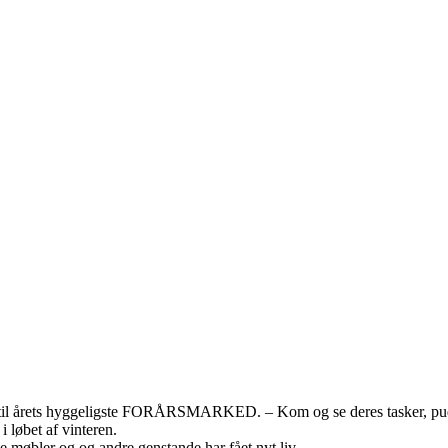
em til årets hyggeligste FORÅRSMARKED. – Kom og se deres tasker, pud
i løbet af vinteren.
bler og og andre genstande har fået nyt liv.