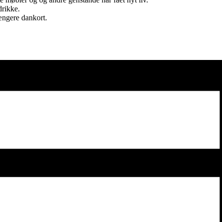
drikke.
ængere dankort.