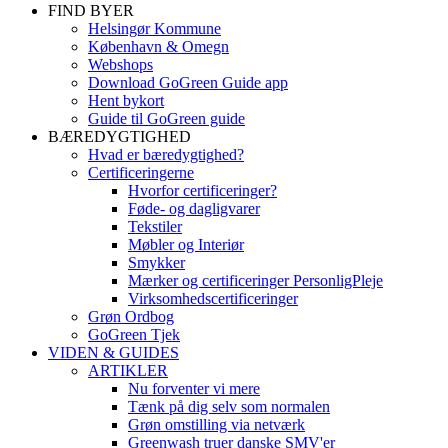
FIND BYER
Helsingør Kommune
København & Omegn
Webshops
Download GoGreen Guide app
Hent bykort
Guide til GoGreen guide
BÆREDYGTIGHED
Hvad er bæredygtighed?
Certificeringerne
Hvorfor certificeringer?
Føde- og dagligvarer
Tekstiler
Møbler og Interiør
Smykker
Mærker og certificeringer PersonligPleje
Virksomhedscertificeringer
Grøn Ordbog
GoGreen Tjek
VIDEN & GUIDES
ARTIKLER
Nu forventer vi mere
Tænk på dig selv som normalen
Grøn omstilling via netværk
Greenwash truer danske SMV'er