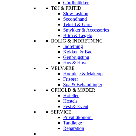
Gårdbutikker
TØJ & FRITID
Slow fashion
Secondhand
Tekstil & Garn
Smykker & Accessories
Børn & Legetøj
BOLIG & INDRETNING
Indretning
Køkken & Bad
Genbrugsting
Hus & Have
VELVÆRE
Hudpleje & Makeup
Frisører
Spa & Behandlinger
OPHOLD & MØDER
Hoteller
Hostels
Fest & Event
SERVICE
Privat økonomi
Tandlæge
Reparation