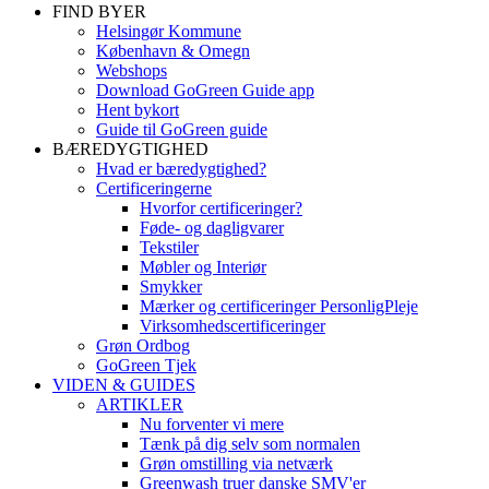
FIND BYER
Helsingør Kommune
København & Omegn
Webshops
Download GoGreen Guide app
Hent bykort
Guide til GoGreen guide
BÆREDYGTIGHED
Hvad er bæredygtighed?
Certificeringerne
Hvorfor certificeringer?
Føde- og dagligvarer
Tekstiler
Møbler og Interiør
Smykker
Mærker og certificeringer PersonligPleje
Virksomhedscertificeringer
Grøn Ordbog
GoGreen Tjek
VIDEN & GUIDES
ARTIKLER
Nu forventer vi mere
Tænk på dig selv som normalen
Grøn omstilling via netværk
Greenwash truer danske SMV'er