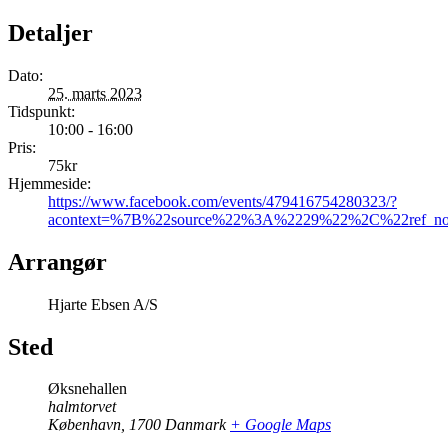
Detaljer
Dato:
25. marts 2023
Tidspunkt:
10:00 - 16:00
Pris:
75kr
Hjemmeside:
https://www.facebook.com/events/479416754280323/?
acontext=%7B%22source%22%3A%2229%22%2C%22ref_notif_
Arrangør
Hjarte Ebsen A/S
Sted
Øksnehallen
halmtorvet
København
,
1700
Danmark
+ Google Maps