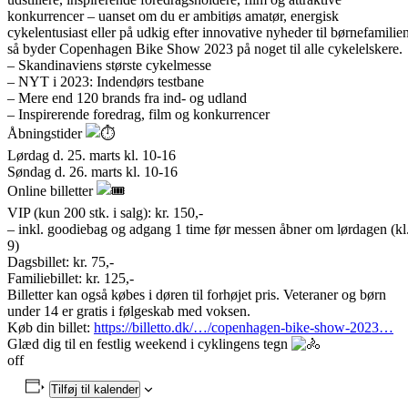
konkurrencer – uanset om du er ambitiøs amatør, energisk
cykelentusiast eller på udkig efter innovative nyheder til børnefamilien
så byder Copenhagen Bike Show 2023 på noget til alle cykelelskere.
– Skandinaviens største cykelmesse
– NYT i 2023: Indendørs testbane
– Mere end 120 brands fra ind- og udland
– Inspirerende foredrag, film og konkurrencer
Åbningstider
Lørdag d. 25. marts kl. 10-16
Søndag d. 26. marts kl. 10-16
Online billetter
VIP (kun 200 stk. i salg): kr. 150,-
– inkl. goodiebag og adgang 1 time før messen åbner om lørdagen (kl
9)
Dagsbillet: kr. 75,-
Familiebillet: kr. 125,-
Billetter kan også købes i døren til forhøjet pris. Veteraner og børn
under 14 er gratis i følgeskab med voksen.
Køb din billet:
https://billetto.dk/…/copenhagen-bike-show-2023…
Glæd dig til en festlig weekend i cyklingens tegn
off
Tilføj til kalender