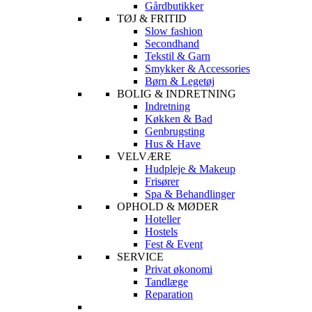
Gårdbutikker
TØJ & FRITID
Slow fashion
Secondhand
Tekstil & Garn
Smykker & Accessories
Børn & Legetøj
BOLIG & INDRETNING
Indretning
Køkken & Bad
Genbrugsting
Hus & Have
VELVÆRE
Hudpleje & Makeup
Frisører
Spa & Behandlinger
OPHOLD & MØDER
Hoteller
Hostels
Fest & Event
SERVICE
Privat økonomi
Tandlæge
Reparation