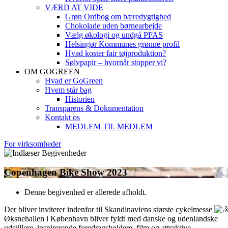
VÆRD AT VIDE
Grøn Ordbog om bæredygtighed
Chokolade uden børnearbejde
Vælg økologi og undgå PFAS
Helsingør Kommunes grønne profil
Hvad koster fair tøjproduktion?
Sølvpapir – hvornår stopper vi?
OM GOGREEN
Hvad er GoGreen
Hvem står bag
Historien
Transparens & Dokumentation
Kontakt os
MEDLEM TIL MEDLEM
For virksomheder
Copenhagen Bike Show 2023
Denne begivenhed er allerede afholdt.
Der bliver inviterer indenfor til Skandinaviens største cykelmesse
Øksnehallen i København bliver fyldt med danske og udenlandske
udstillere, inspirerende foredragsholdere, film og attraktive