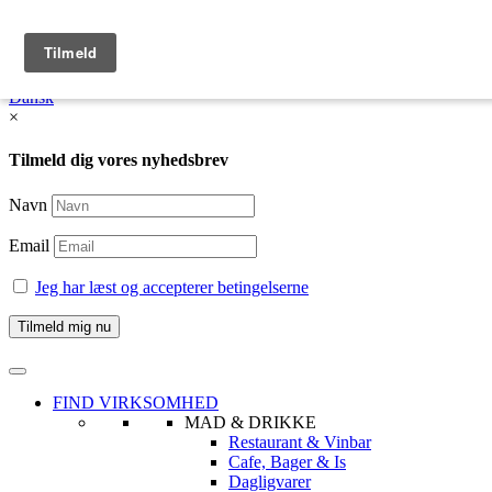
English
Dansk /
English
Dansk
×
Tilmeld dig vores nyhedsbrev
Navn
Email
Jeg har læst og accepterer betingelserne
FIND VIRKSOMHED
MAD & DRIKKE
Restaurant & Vinbar
Cafe, Bager & Is
Dagligvarer