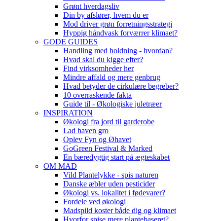
Grønt hverdagsliv
Din by afslører, hvem du er
Mod driver grøn forretningsstrategi
Hyppig håndvask forværrer klimaet?
GODE GUIDES
Handling med holdning - hvordan?
Hvad skal du kigge efter?
Find virksomheder her
Mindre affald og mere genbrug
Hvad betyder de cirkulære begreber?
10 overraskende fakta
Guide til - Økologiske juletræer
INSPIRATION
Økologi fra jord til garderobe
Lad haven gro
Oplev Fyn og Øhavet
GoGreen Festival & Marked
En bæredygtig start på ægteskabet
OM MAD
Vild Plantelykke - spis naturen
Danske æbler uden pesticider
Økologi vs. lokalitet i fødevarer?
Fordele ved økologi
Madspild koster både dig og klimaet
Hvorfor spise mere plantebaseret?