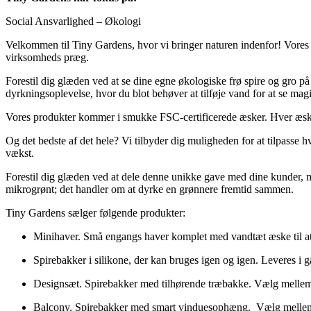
Social Ansvarlighed – Økologi
Velkommen til Tiny Gardens, hvor vi bringer naturen indenfor! Vores 
virksomheds præg.
Forestil dig glæden ved at se dine egne økologiske frø spire og gro på b
dyrkningsoplevelse, hvor du blot behøver at tilføje vand for at se mag
Vores produkter kommer i smukke FSC-certificerede æsker. Hver æske 
Og det bedste af det hele? Vi tilbyder dig muligheden for at tilpasse
vækst.
Forestil dig glæden ved at dele denne unikke gave med dine kunder, 
mikrogrønt; det handler om at dyrke en grønnere fremtid sammen.
Tiny Gardens sælger følgende produkter:
Minihaver. Små engangs haver komplet med vandtæt æske til at 
Spirebakker i silikone, der kan bruges igen og igen. Leveres i
Designsæt. Spirebakker med tilhørende træbakke. Vælg mellem 
Balcony. Spirebakker med smart vinduesophæng. Vælg mellem 3