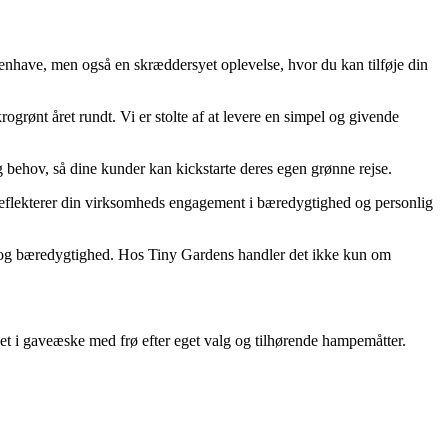
enhave, men også en skræddersyet oplevelse, hvor du kan tilføje din
rogrønt året rundt. Vi er stolte af at levere en simpel og givende
behov, så dine kunder kan kickstarte deres egen grønne rejse.
e reflekterer din virksomheds engagement i bæredygtighed og personlig
r og bæredygtighed. Hos Tiny Gardens handler det ikke kun om
t i gaveæske med frø efter eget valg og tilhørende hampemåtter.