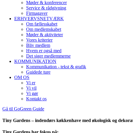
Møder & konferencer
Service & rådgivning
Firmagaver
ERHVERVSNETVÆRK
Om fællesskabet
Om medlemskabet
Møder & aktiviteter
Vores kriterier
Bliv medlem
Hvem er også med
Det siger medlemmerne
KOMMUNIKATION
Kommunikation - tekst & grafik
Guidede ture
OM OS
Vi er
Vi vil
Vi gør
Kontakt os
Gå til GoGreen Guide
Tiny Gardens – indendørs køkkenhave med økologisk og dekorat
Tiny Gardens har fokus på: