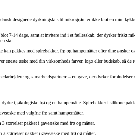
dansk designede dyrkningskits til mikrogrønt er ikke blot en mini køkk
lot 7-14 dage, samt at invitere ind i et fællesskab, der dyrker friskt mik
ien ske.
kan pakkes med spirebakker, frø og hampemåtter efter dine ønsker og 
 hver eneste æske med din virksomheds farver, logo eller budskab, så d
medarbejdere og samarbejdspartnere – en gave, der dyrker forbindelse
dyrke i, økologiske frø og en hampemåtte. Spirebakker i silikone pakke
 gaveæske med valgfrie frø samt hampemåtter.
3 størrelser pakket i gaveæske med frø og måtter.
 størrelser pakket i gaveæske med frø og måtter.