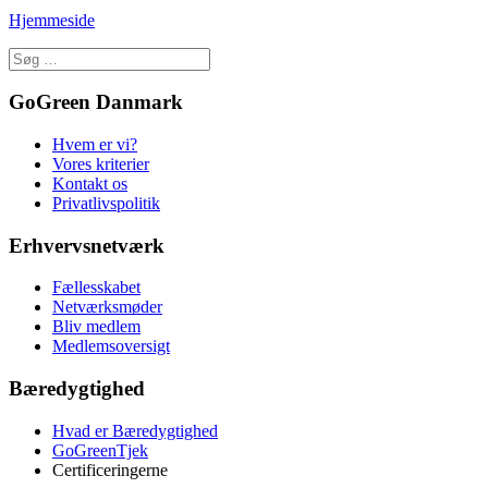
Hjemmeside
GoGreen Danmark
Hvem er vi?
Vores kriterier
Kontakt os
Privatlivspolitik
Erhvervsnetværk
Fællesskabet
Netværksmøder
Bliv medlem
Medlemsoversigt
Bæredygtighed
Hvad er Bæredygtighed
GoGreenTjek
Certificeringerne