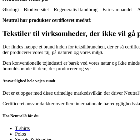
Økologi – Biodiversitet – Regenerativt landbrug – Fair samhandel – 
Neutral har produkter certificeret med/af:
Tekstiler til virksomheder, der ikke vil g
Der findes næppe et brand inden for tekstilbranchen, der er så certif
der producerer vores tøj, på naturen og vores miljø.
Den konventionelle tøjindustri er barsk ved vores natur og ikke mindst 
bomuldsbonde til dem, der producerer og syr.
Ansvarlighed hele vejen rundt
Det er et opgør med disse urimelige markedsvilkår, der driver Neutra
Certificeret ansvar dækker over flere internationale bæredygtighedssta
Hos Neutral® får du
T-shirts
Polos
Sweats & Hoodies