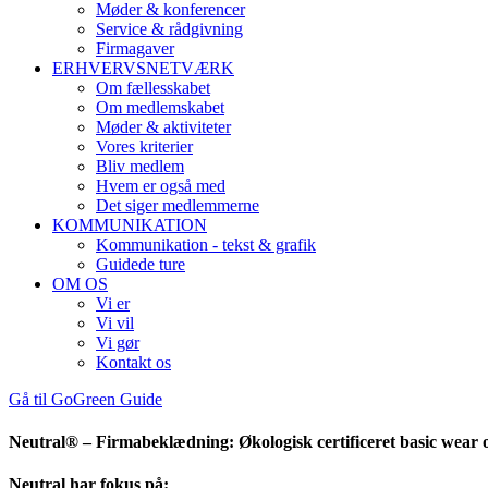
Møder & konferencer
Service & rådgivning
Firmagaver
ERHVERVSNETVÆRK
Om fællesskabet
Om medlemskabet
Møder & aktiviteter
Vores kriterier
Bliv medlem
Hvem er også med
Det siger medlemmerne
KOMMUNIKATION
Kommunikation - tekst & grafik
Guidede ture
OM OS
Vi er
Vi vil
Vi gør
Kontakt os
Gå til GoGreen Guide
Neutral® – Firmabeklædning: Økologisk certificeret basic wear o
Neutral har fokus på: