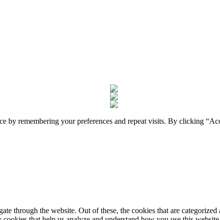
nce by remembering your preferences and repeat visits. By clicking “A
e through the website. Out of these, the cookies that are categorized a
rty cookies that help us analyze and understand how you use this websit