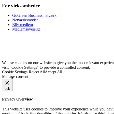
For virksomheder
GoGreen Business netværk
Netværksmøder
Bliv medlem
Medlemsoversigt
We use cookies on our website to give you the most relevant experie
visit "Cookie Settings" to provide a controlled consent.
Cookie Settings
Reject All
Accept All
Manage consent
Luk
Privacy Overview
This website uses cookies to improve your experience while you navigat
working of basic functionalities of the website. We also use third-pa