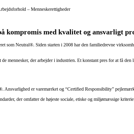
Arbejdsforhold – Menneskerettigheder
å på kompromis med kvalitet og ansvarligt pr
iceret som Neutral®. Siden starten i 2008 har den familiedrevne virksom
de mennesker, der arbejder i industrien. Et konstant pres for at få den l
l®. Ansvarlighed er varemærket og “Certified Responsibility” pejlemærk
ndarder, der omfatter de højeste sociale, etiske og miljømæssige kriteri