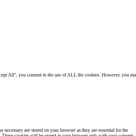
ccept All”, you consent to the use of ALL the cookies. However, you m
s necessary are stored on your browser as they are essential for the
e. These cookies will be stored in your browser only with your consent.