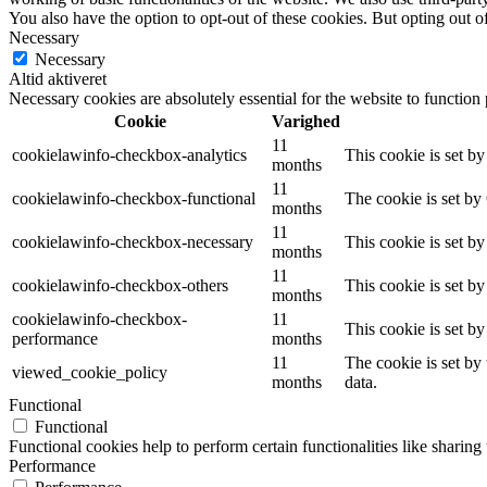
You also have the option to opt-out of these cookies. But opting out 
Necessary
Necessary
Altid aktiveret
Necessary cookies are absolutely essential for the website to function
Cookie
Varighed
11
cookielawinfo-checkbox-analytics
This cookie is set b
months
11
cookielawinfo-checkbox-functional
The cookie is set by
months
11
cookielawinfo-checkbox-necessary
This cookie is set b
months
11
cookielawinfo-checkbox-others
This cookie is set b
months
cookielawinfo-checkbox-
11
This cookie is set b
performance
months
11
The cookie is set by
viewed_cookie_policy
months
data.
Functional
Functional
Functional cookies help to perform certain functionalities like sharing 
Performance