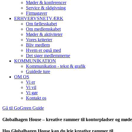
Møder & konferencer
Service & rådgivning
Firmagaver
ERHVERVSNETVÆRK
Om fællesskabet
Om medlemskabet
Møder & aktiviteter
Vores kriterier
Bliv medlem
Hvem er også med
Det siger medlemmerne
KOMMUNIKATION
Kommunikation - tekst & grafik
Guidede ture
OM OS
Vi er
Vi vil
Vi gør
Kontakt os
Gå til GoGreen Guide
Globalhagen House – kreative rammer til kontorpladser og møde
Hos Globalhagen House kan du leje kreative rammer til