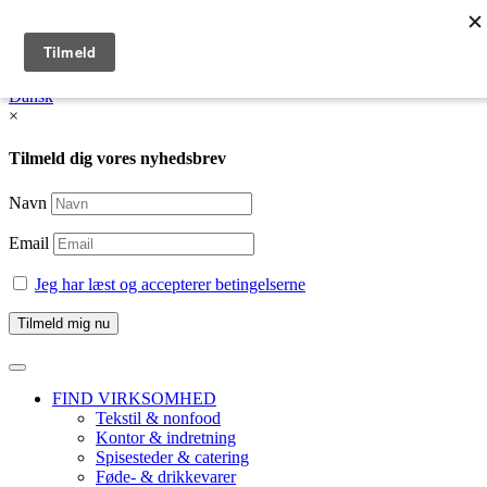
English
Dansk /
English
Dansk
×
Tilmeld dig vores nyhedsbrev
Navn
Email
Jeg har læst og accepterer betingelserne
FIND VIRKSOMHED
Tekstil & nonfood
Kontor & indretning
Spisesteder & catering
Føde- & drikkevarer