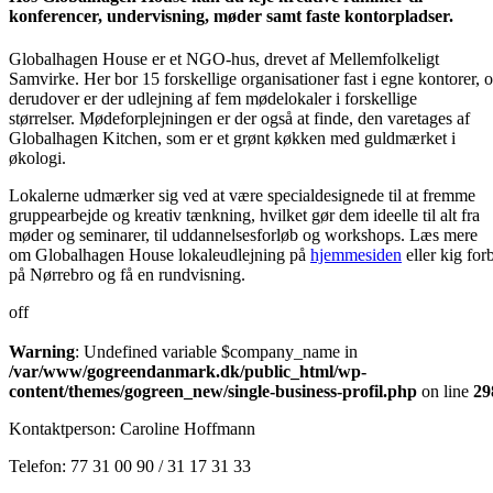
konferencer, undervisning, møder samt faste kontorpladser.
Globalhagen House er et NGO-hus, drevet af Mellemfolkeligt
Samvirke. Her bor 15 forskellige organisationer fast i egne kontorer, 
derudover er der udlejning af fem mødelokaler i forskellige
størrelser. Mødeforplejningen er der også at finde, den varetages af
Globalhagen Kitchen, som er et grønt køkken med guldmærket i
økologi.
Lokalerne udmærker sig ved at være specialdesignede til at fremme
gruppearbejde og kreativ tænkning, hvilket gør dem ideelle til alt fra
møder og seminarer, til uddannelsesforløb og workshops. Læs mere
om Globalhagen House lokaleudlejning på
hjemmesiden
eller kig for
på Nørrebro og få en rundvisning.
off
Warning
: Undefined variable $company_name in
/var/www/gogreendanmark.dk/public_html/wp-
content/themes/gogreen_new/single-business-profil.php
on line
29
Kontaktperson: Caroline Hoffmann
Telefon: 77 31 00 90 / 31 17 31 33