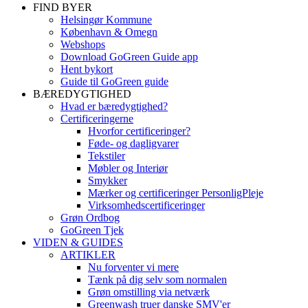
FIND BYER
Helsingør Kommune
København & Omegn
Webshops
Download GoGreen Guide app
Hent bykort
Guide til GoGreen guide
BÆREDYGTIGHED
Hvad er bæredygtighed?
Certificeringerne
Hvorfor certificeringer?
Føde- og dagligvarer
Tekstiler
Møbler og Interiør
Smykker
Mærker og certificeringer PersonligPleje
Virksomhedscertificeringer
Grøn Ordbog
GoGreen Tjek
VIDEN & GUIDES
ARTIKLER
Nu forventer vi mere
Tænk på dig selv som normalen
Grøn omstilling via netværk
Greenwash truer danske SMV'er