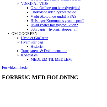
VÆRD AT VIDE
Grøn Ordbog om bæredygtighed
Chokolade uden børnearbejde
Vælg økologi og undgå PFAS
Helsingør Kommunes grønne profil
Hvad koster fair tøjproduktion?
Sølvpapir – hvornår stopper vi?
OM GOGREEN
Hvad er GoGreen
Hvem står bag
Historien
Transparens & Dokumentation
Kontakt os
MEDLEM TIL MEDLEM
For virksomheder
FORBRUG MED HOLDNING
Her kan du finde virksomheder, der har fokus på økologi,
genbrug, ressourceforbrug og andre gode ting. Det gør en forske
når du handler- for dig selv og vores planet
Brug søgefilteret eller gå direkte til SØG