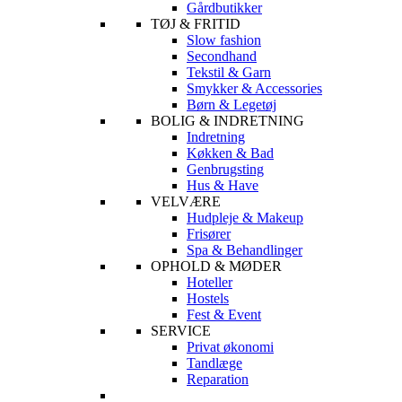
Gårdbutikker
TØJ & FRITID
Slow fashion
Secondhand
Tekstil & Garn
Smykker & Accessories
Børn & Legetøj
BOLIG & INDRETNING
Indretning
Køkken & Bad
Genbrugsting
Hus & Have
VELVÆRE
Hudpleje & Makeup
Frisører
Spa & Behandlinger
OPHOLD & MØDER
Hoteller
Hostels
Fest & Event
SERVICE
Privat økonomi
Tandlæge
Reparation