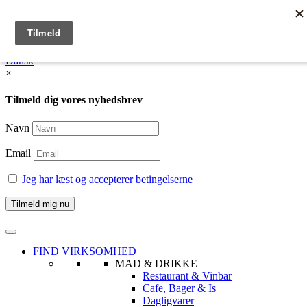
English
Dansk /
English
Dansk
×
Tilmeld dig vores nyhedsbrev
Navn
Email
Jeg har læst og accepterer betingelserne
FIND VIRKSOMHED
MAD & DRIKKE
Restaurant & Vinbar
Cafe, Bager & Is
Dagligvarer