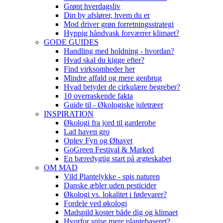
Grønt hverdagsliv
Din by afslører, hvem du er
Mod driver grøn forretningsstrategi
Hyppig håndvask forværrer klimaet?
GODE GUIDES
Handling med holdning - hvordan?
Hvad skal du kigge efter?
Find virksomheder her
Mindre affald og mere genbrug
Hvad betyder de cirkulære begreber?
10 overraskende fakta
Guide til - Økologiske juletræer
INSPIRATION
Økologi fra jord til garderobe
Lad haven gro
Oplev Fyn og Øhavet
GoGreen Festival & Marked
En bæredygtig start på ægteskabet
OM MAD
Vild Plantelykke - spis naturen
Danske æbler uden pesticider
Økologi vs. lokalitet i fødevarer?
Fordele ved økologi
Madspild koster både dig og klimaet
Hvorfor spise mere plantebaseret?