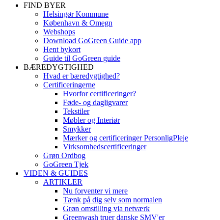
FIND BYER
Helsingør Kommune
København & Omegn
Webshops
Download GoGreen Guide app
Hent bykort
Guide til GoGreen guide
BÆREDYGTIGHED
Hvad er bæredygtighed?
Certificeringerne
Hvorfor certificeringer?
Føde- og dagligvarer
Tekstiler
Møbler og Interiør
Smykker
Mærker og certificeringer PersonligPleje
Virksomhedscertificeringer
Grøn Ordbog
GoGreen Tjek
VIDEN & GUIDES
ARTIKLER
Nu forventer vi mere
Tænk på dig selv som normalen
Grøn omstilling via netværk
Greenwash truer danske SMV'er