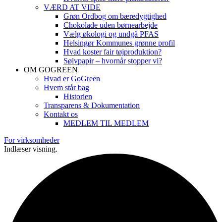
VÆRD AT VIDE
Grøn Ordbog om bæredygtighed
Chokolade uden børnearbejde
Vælg økologi og undgå PFAS
Helsingør Kommunes grønne profil
Hvad koster fair tøjproduktion?
Sølvpapir – hvornår stopper vi?
OM GOGREEN
Hvad er GoGreen
Hvem står bag
Historien
Transparens & Dokumentation
Kontakt os
MEDLEM TIL MEDLEM
For virksomheder
Indlæser visning.