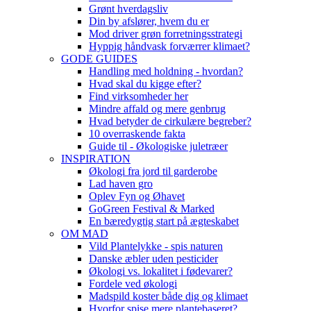
Grønt hverdagsliv
Din by afslører, hvem du er
Mod driver grøn forretningsstrategi
Hyppig håndvask forværrer klimaet?
GODE GUIDES
Handling med holdning - hvordan?
Hvad skal du kigge efter?
Find virksomheder her
Mindre affald og mere genbrug
Hvad betyder de cirkulære begreber?
10 overraskende fakta
Guide til - Økologiske juletræer
INSPIRATION
Økologi fra jord til garderobe
Lad haven gro
Oplev Fyn og Øhavet
GoGreen Festival & Marked
En bæredygtig start på ægteskabet
OM MAD
Vild Plantelykke - spis naturen
Danske æbler uden pesticider
Økologi vs. lokalitet i fødevarer?
Fordele ved økologi
Madspild koster både dig og klimaet
Hvorfor spise mere plantebaseret?