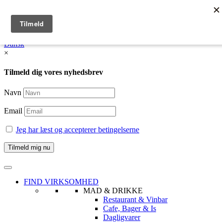
English
Dansk /
English
Dansk
×
Tilmeld dig vores nyhedsbrev
Navn
Email
Jeg har læst og accepterer betingelserne
FIND VIRKSOMHED
MAD & DRIKKE
Restaurant & Vinbar
Cafe, Bager & Is
Dagligvarer