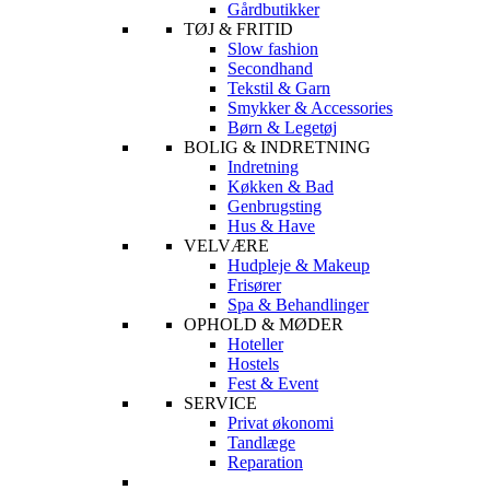
Gårdbutikker
TØJ & FRITID
Slow fashion
Secondhand
Tekstil & Garn
Smykker & Accessories
Børn & Legetøj
BOLIG & INDRETNING
Indretning
Køkken & Bad
Genbrugsting
Hus & Have
VELVÆRE
Hudpleje & Makeup
Frisører
Spa & Behandlinger
OPHOLD & MØDER
Hoteller
Hostels
Fest & Event
SERVICE
Privat økonomi
Tandlæge
Reparation